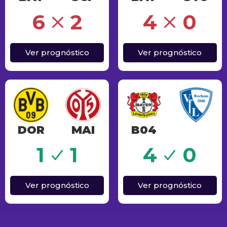
Erro
6
2
4
0
Ver prognóstico
Ver prognóstico
DOR
MAI
B04
Sucesso
1
1
4
0
Ver prognóstico
Ver prognóstico