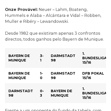
Onze Provável:
Neuer – Lahm, Boateng,
Hummels e Alaba – Alcántara e Vidal – Robben,
Muller e Ribéry – Lewandowski.
Desde 1982 que existiram apenas 3 confrontos
directos, todos ganhos pelo Bayern de Munique.
1.
BAYERN DE
3-
DARMSTADT
BUNDESLIGA
MUNIQUE
1
98
15/16
BAYERN DE
1-
DARMSTADT
DFB POKAL
MUNIQUE
0
98
15/16
1.
DARMSTADT
0-
BAYERN DE
BUNDESLIGA
98
3
MUNIQUE
15/16
Frente a um oponente do fundo da tabela, com