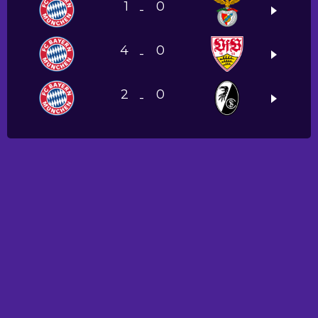
1
0
-
4
0
-
2
0
-