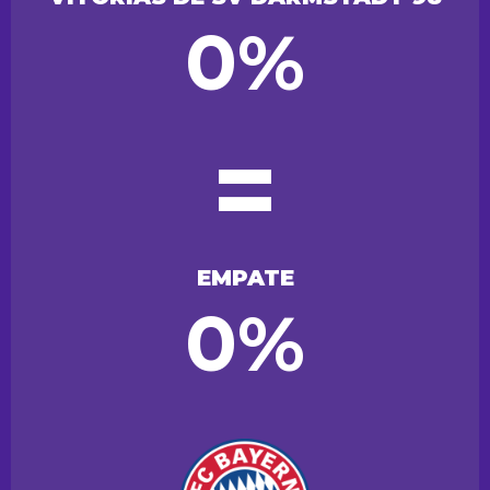
0%
=
EMPATE
0%