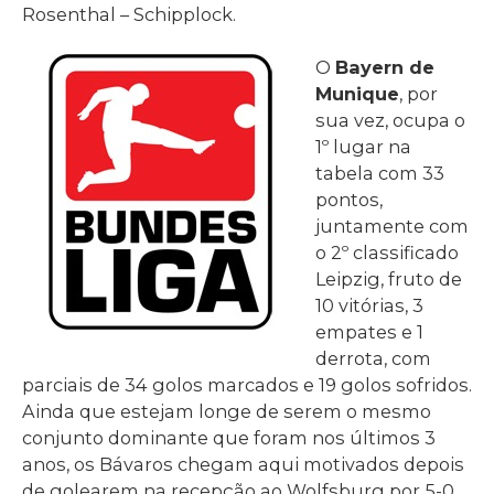
Rosenthal – Schipplock.
O
Bayern de
Munique
, por
sua vez, ocupa o
1º lugar na
tabela com 33
pontos,
juntamente com
o 2º classificado
Leipzig, fruto de
10 vitórias, 3
empates e 1
derrota, com
parciais de 34 golos marcados e 19 golos sofridos.
Ainda que estejam longe de serem o mesmo
conjunto dominante que foram nos últimos 3
anos, os Bávaros chegam aqui motivados depois
de golearem na recepção ao Wolfsburg por 5-0,