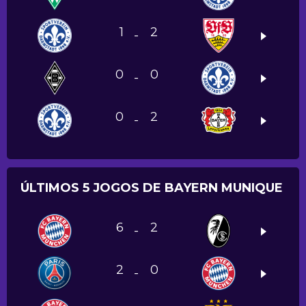
1
2
-
0
0
-
0
2
-
ÚLTIMOS 5 JOGOS DE BAYERN MUNIQUE
6
2
-
2
0
-