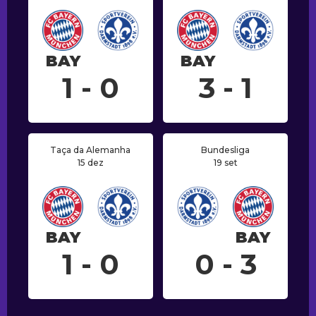
BAY
BAY
1 - 0
3 - 1
Taça da Alemanha
Bundesliga
15 dez
19 set
BAY
BAY
1 - 0
0 - 3