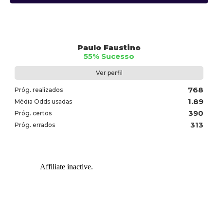
Paulo Faustino
55% Sucesso
Ver perfil
768
Próg. realizados
1.89
Média Odds usadas
390
Próg. certos
313
Próg. errados