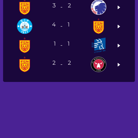
3
2
-
4
1
-
1
1
-
2
2
-