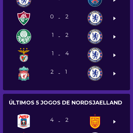
0
2
-
1
2
-
1
4
-
2
1
-
ÚLTIMOS 5 JOGOS DE NORDSJAELLAND
4
2
-