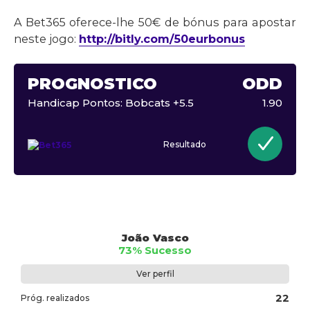
A Bet365 oferece-lhe 50€ de bónus para apostar
neste jogo:
http://bitly.com/50eurbonus
PROGNÓSTICO
ODD
Handicap Pontos: Bobcats +5.5
1.90
Resultado
João Vasco
73% Sucesso
Ver perfil
22
Próg. realizados