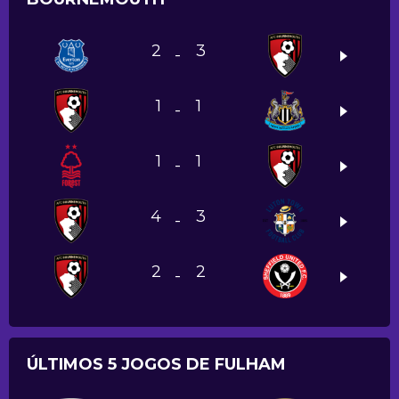
2
3
-
1
1
-
1
1
-
4
3
-
2
2
-
ÚLTIMOS 5 JOGOS DE FULHAM