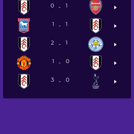
0
1
-
1
1
-
2
1
-
1
0
-
3
0
-