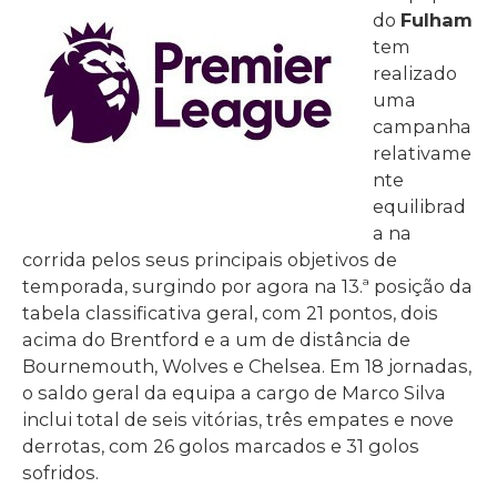
do
Fulham
tem
realizado
uma
campanha
relativame
nte
equilibrad
a na
corrida pelos seus principais objetivos de
temporada, surgindo por agora na 13.ª posição da
tabela classificativa geral, com 21 pontos, dois
acima do Brentford e a um de distância de
Bournemouth, Wolves e Chelsea. Em 18 jornadas,
o saldo geral da equipa a cargo de Marco Silva
inclui total de seis vitórias, três empates e nove
derrotas, com 26 golos marcados e 31 golos
sofridos.