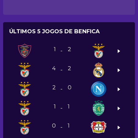
ÚLTIMOS 5 JOGOS DE BENFICA
1
2
-
4
2
-
2
0
-
1
1
-
0
1
-