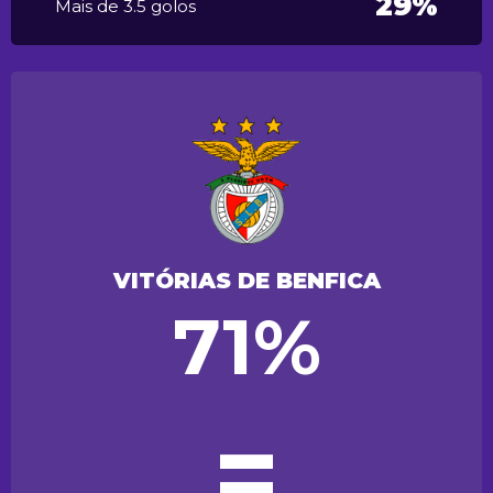
29%
Mais de 3.5 golos
VITÓRIAS DE BENFICA
71%
=