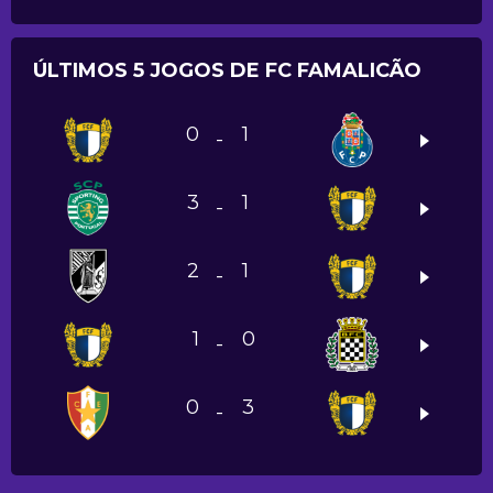
ÚLTIMOS 5 JOGOS DE FC FAMALICÃO
0
1
-
3
1
-
2
1
-
1
0
-
0
3
-