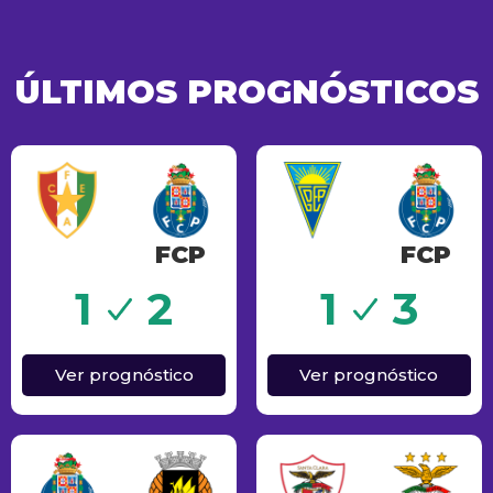
ÚLTIMOS PROGNÓSTICOS
FCP
FCP
Sucesso
1
2
1
3
Ver prognóstico
Ver prognóstico