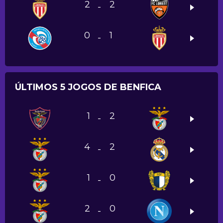
2
2
-
0
1
-
ÚLTIMOS 5 JOGOS DE BENFICA
1
2
-
4
2
-
1
0
-
2
0
-