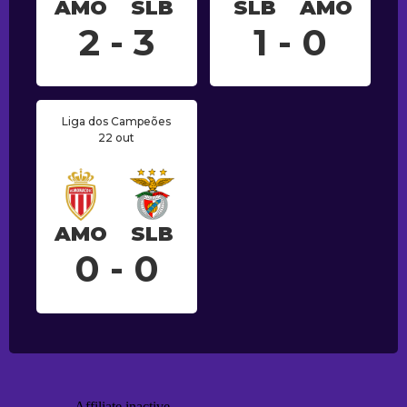
AMO
SLB
SLB
AMO
2 - 3
1 - 0
Liga dos Campeões
22 out
AMO
SLB
0 - 0