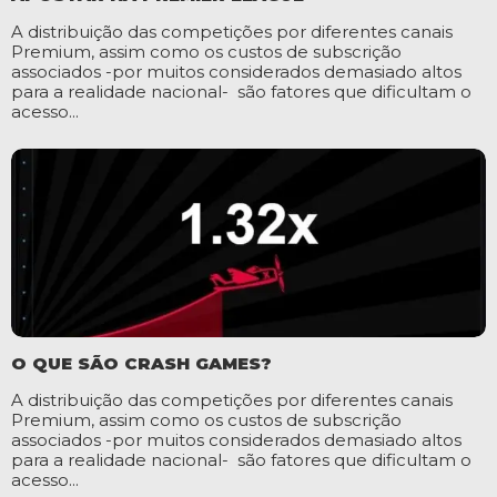
A distribuição das competições por diferentes canais
Premium, assim como os custos de subscrição
associados -por muitos considerados demasiado altos
para a realidade nacional- são fatores que dificultam o
acesso...
O QUE SÃO CRASH GAMES?
A distribuição das competições por diferentes canais
Premium, assim como os custos de subscrição
associados -por muitos considerados demasiado altos
para a realidade nacional- são fatores que dificultam o
acesso...