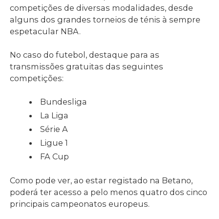
competições de diversas modalidades, desde
alguns dos grandes torneios de ténis à sempre
espetacular NBA.
No caso do futebol, destaque para as
transmissões gratuitas das seguintes
competições:
Bundesliga
La Liga
Série A
Ligue 1
FA Cup
Como pode ver, ao estar registado na Betano,
poderá ter acesso a pelo menos quatro dos cinco
principais campeonatos europeus.