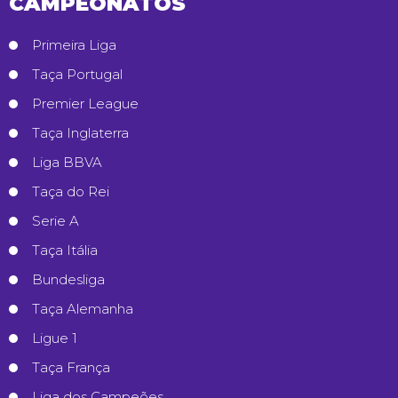
CAMPEONATOS
Primeira Liga
Taça Portugal
Premier League
Taça Inglaterra
Liga BBVA
Taça do Rei
Serie A
Taça Itália
Bundesliga
Taça Alemanha
Ligue 1
Taça França
Liga dos Campeões