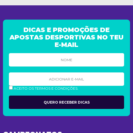
DICAS E PROMOÇÕES DE
APOSTAS DESPORTIVAS NO TEU
E-MAIL
ACEITO OS TERMOS E CONDIÇÕES.