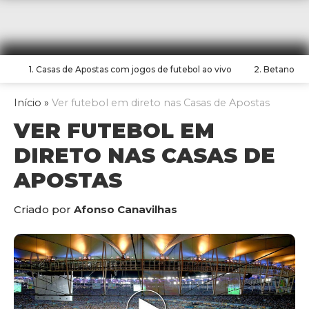
1. Casas de Apostas com jogos de futebol ao vivo
2. Betano
Início
»
Ver futebol em direto nas Casas de Apostas
VER FUTEBOL EM
DIRETO NAS CASAS DE
APOSTAS
Criado por
Afonso Canavilhas