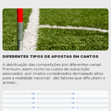
DIFERENTES TIPOS DE APOSTAS EM CANTOS
A distribuição das competições por diferentes canais
Premium, assim como os custos de subscrição
associados -por muitos considerados demasiado altos
para a realidade nacional- são fatores que dificultam o
acesso...