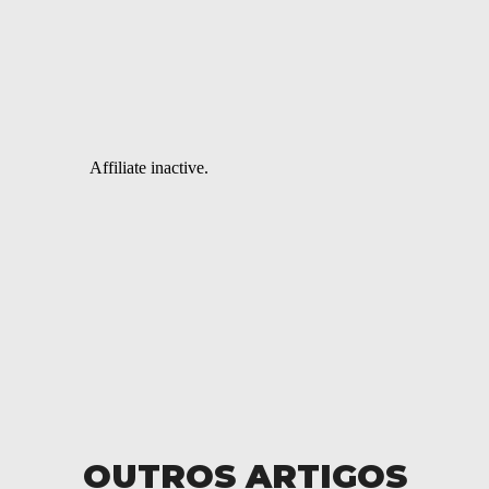
OUTROS ARTIGOS