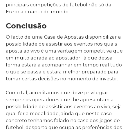
principais competições de futebol não só da
Europa quanto do mundo.
Conclusão
O facto de uma Casa de Apostas disponibilizar a
possibilidade de assistir aos eventos nos quais
aposta ao vivo é uma vantagem competitiva que
em muito agrada ao apostador, já que dessa
forma estará a acompanhar em tempo real tudo
o que se passa e estará melhor preparado para
tomar certas decisões no momento de investir.
Como tal, acreditamos que deve privilegiar
sempre os operadores que lhe apresentam a
possibilidade de assistir aos eventos ao vivo, seja
qual for a modalidade, ainda que neste caso
concreto tenhamos falado no caso dos jogos de
futebol, desporto que ocupa as preferências dos