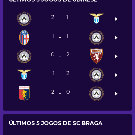
2
1
-
1
1
-
0
2
-
1
2
-
2
0
-
ÚLTIMOS 5 JOGOS DE SC BRAGA