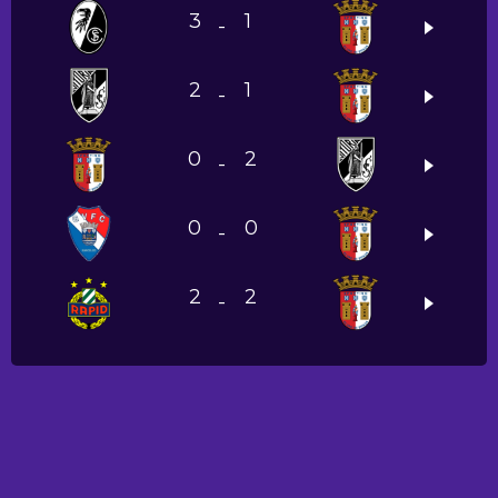
3
1
-
2
1
-
0
2
-
0
0
-
2
2
-