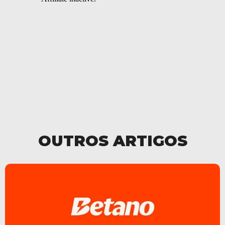
OUTROS ARTIGOS