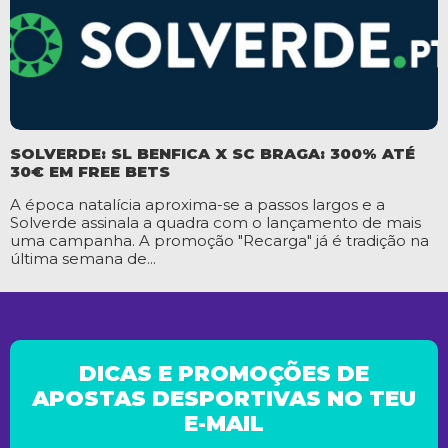
SOLVERDE: SL BENFICA X SC BRAGA: 300% ATÉ
30€ EM FREE BETS
A época natalícia aproxima-se a passos largos e a
Solverde assinala a quadra com o lançamento de mais
uma campanha. A promoção "Recarga" já é tradição na
última semana de...
DICAS E PROMOÇÕES DE
APOSTAS DESPORTIVAS NO TEU
E-MAIL