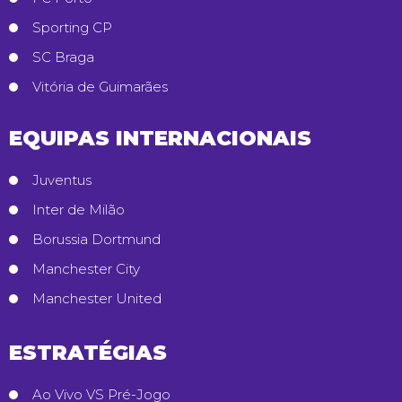
Sporting CP
SC Braga
Vitória de Guimarães
EQUIPAS INTERNACIONAIS
Juventus
Inter de Milão
Borussia Dortmund
Manchester City
Manchester United
ESTRATÉGIAS
Ao Vivo VS Pré-Jogo