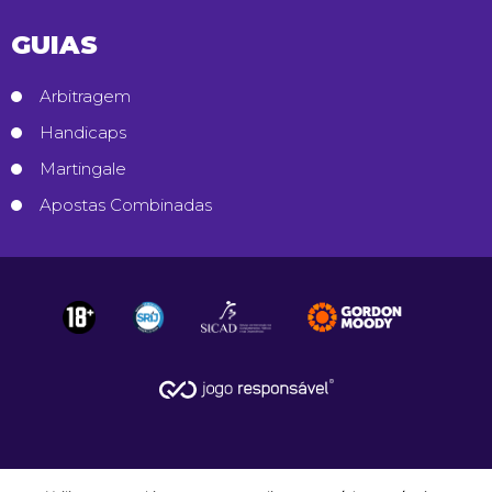
GUIAS
Arbitragem
Handicaps
Martingale
Apostas Combinadas