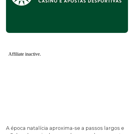
A época natalícia aproxima-se a passos largos e