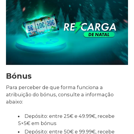
Bónus
Para perceber de que forma funciona a
atribuição do bónus, consulte a informação
abaixo:
Depósito: entre 25€ e 49.99€, recebe
5×5€ em bónus
Depósito: entre 50€ e 99.99€, recebe