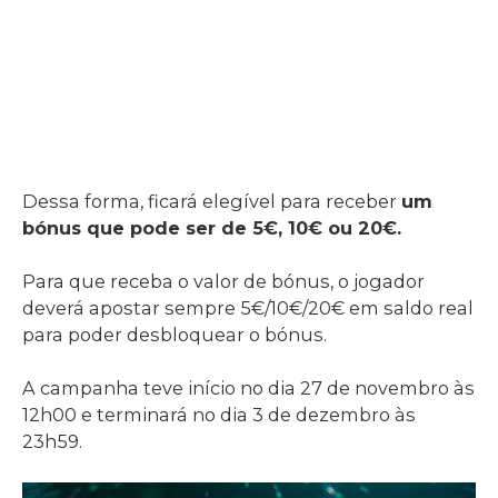
Dessa forma, ficará elegível para receber
um
bónus que pode ser de 5€, 10€ ou 20€.
Para que receba o valor de bónus, o jogador
deverá apostar sempre 5€/10€/20€ em saldo real
para poder desbloquear o bónus.
A campanha teve início no dia 27 de novembro às
12h00 e terminará no dia 3 de dezembro às
23h59.