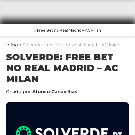
1. Free Bet no Real Madrid – AC Milan
Início
»
Solverde: Free Bet no Real Madrid – AC Milan
SOLVERDE: FREE BET
NO REAL MADRID – AC
MILAN
Criado por
Afonso Canavilhas