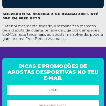
SOLVERDE: SL BENFICA X SC BRAGA: 300% ATÉ
30€ EM FREE BETS
Futebolisticamente falando, a semana fica marcada
pela disputa da quarta jornada da Liga dos Campeões
2024/25. Esta terça-feira, ao apostar na Solverde, poderá
ganhar uma Free Bet ao vivo para...
DICAS E PROMOÇÕES DE
APOSTAS DESPORTIVAS NO TEU
E-MAIL