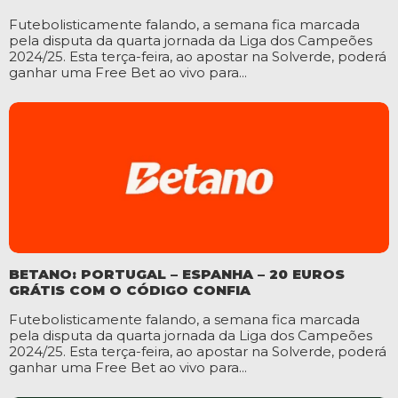
Futebolisticamente falando, a semana fica marcada
pela disputa da quarta jornada da Liga dos Campeões
2024/25. Esta terça-feira, ao apostar na Solverde, poderá
ganhar uma Free Bet ao vivo para...
BETANO: PORTUGAL – ESPANHA – 20 EUROS
GRÁTIS COM O CÓDIGO CONFIA
Futebolisticamente falando, a semana fica marcada
pela disputa da quarta jornada da Liga dos Campeões
2024/25. Esta terça-feira, ao apostar na Solverde, poderá
ganhar uma Free Bet ao vivo para...