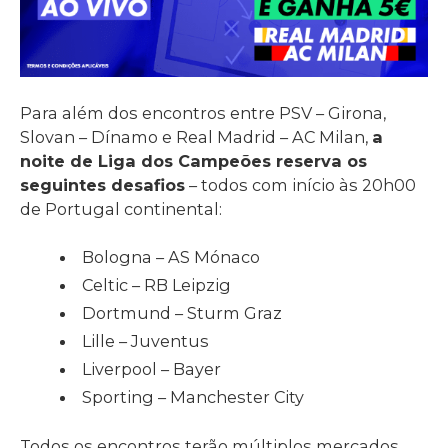
Para além dos encontros entre PSV – Girona,
Slovan – Dínamo e Real Madrid – AC Milan,
a
noite de Liga dos Campeões reserva os
seguintes desafios
– todos com início às 20h00
de Portugal continental:
Bologna – AS Mónaco
Celtic – RB Leipzig
Dortmund – Sturm Graz
Lille – Juventus
Liverpool – Bayer
Sporting – Manchester City
Todos os encontros terão múltiplos mercados