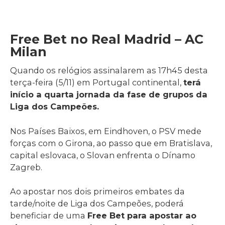
Free Bet no Real Madrid – AC
Milan
Quando os relógios assinalarem as 17h45 desta
terça-feira (5/11) em Portugal continental,
terá
início a quarta jornada da fase de grupos da
Liga dos Campeões.
Nos Países Baixos, em Eindhoven, o PSV mede
forças com o Girona, ao passo que em Bratislava,
capital eslovaca, o Slovan enfrenta o Dínamo
Zagreb.
Ao apostar nos dois primeiros embates da
tarde/noite de Liga dos Campeões, poderá
beneficiar de uma
Free Bet para apostar ao