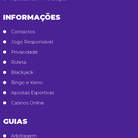
INFORMAÇÕES
Contactos
Jogo Responsável
Privacidade
Roleta
Blackjack
Bingo e Keno
Apostas Esportivas
Casinos Online
GUIAS
Arbitragem