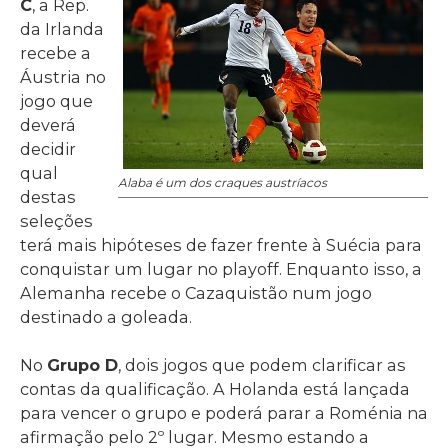
C
, a Rep.
da Irlanda
recebe a
Áustria no
jogo que
deverá
decidir
qual
Alaba é um dos craques austríacos
destas
seleções
terá mais hipóteses de fazer frente à Suécia para
conquistar um lugar no playoff. Enquanto isso, a
Alemanha recebe o Cazaquistão num jogo
destinado a goleada.
No
Grupo D
, dois jogos que podem clarificar as
contas da qualificação. A Holanda está lançada
para vencer o grupo e poderá parar a Roménia na
afirmação pelo 2º lugar. Mesmo estando a