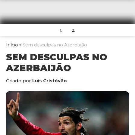
1.
2.
Início
»
Sem desculpas no Azerbaijão
SEM DESCULPAS NO
AZERBAIJÃO
Criado por
Luís Cristóvão