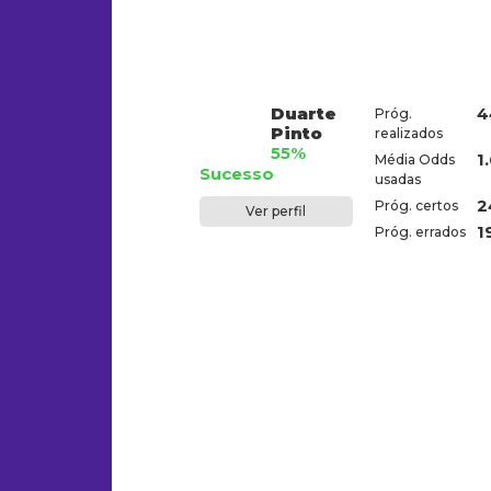
Duarte
4
Próg.
Pinto
realizados
55%
1
Média Odds
Sucesso
usadas
2
Próg. certos
Ver perfil
1
Próg. errados