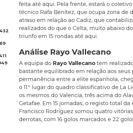
feita até aqui. Pela frente, estará o coletiv
técnico Rafa Benítez, que ocupa zona de 
atraso em relação ao Cadiz, que contabil
realizados do que o Celta, muito abaixo 
432
triunfo em 15 rondas até aqui.
.69
Análise Rayo Vallecano
411
949
A equipa do
Rayo Vallecano
tem realizad
bastante equilibrado em relação aos seus p
permanência entre a elite espanhola, che
o 11.º lugar do quadro classificativo de La 
os mesmos do Valencia, três acima do Alavé
Getafae. Em 15 jornadas, o registo total da
Francisco Rodríguez somou quatro vitórias
derrotas, com 16 golos marcados e 22 golos