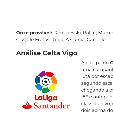
Onze provável:
Dimitrievski; Balliu, Mumin
Ciss; De Frutos, Trejo, A Garcia; Camello
Análise Celta Vigo
A equipa do
C
uma campanh
luta por esca
segundo escal
chegando a es
18.º e antepe
classificativo
dois acima do