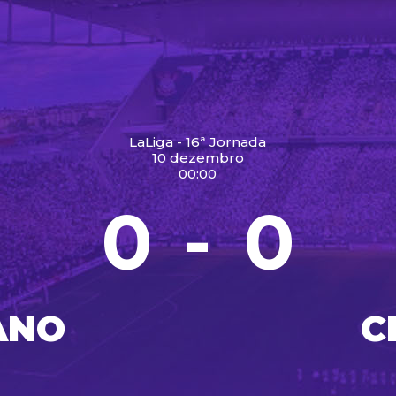
LaLiga - 16ª Jornada
10 dezembro
00:00
0
0
-
ANO
C