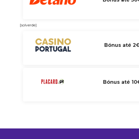
[solverde]
Bónus até 2
Bónus até 10