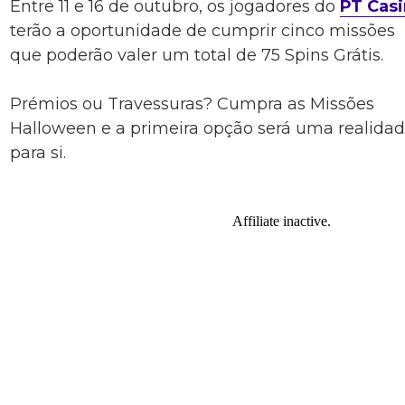
Entre 11 e 16 de outubro, os jogadores do
PT Cas
terão a oportunidade de cumprir cinco missões
que poderão valer um total de 75 Spins Grátis.
Prémios ou Travessuras? Cumpra as Missões
Halloween e a primeira opção será uma realida
para si.