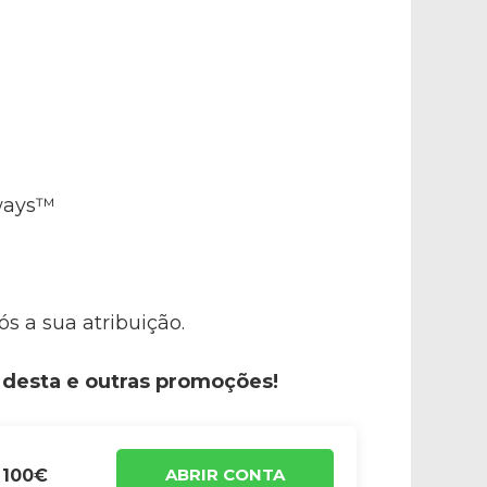
aways™
ós a sua atribuição.
 desta e outras promoções!
ABRIR CONTA
 100€