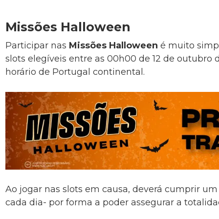
Missões Halloween
Participar nas
Missões Halloween
é muito simpl
slots elegíveis entre as 00h00 de 12 de outubro 
horário de Portugal continental.
Ao jogar nas slots em causa, deverá cumprir um
cada dia- por forma a poder assegurar a totalida