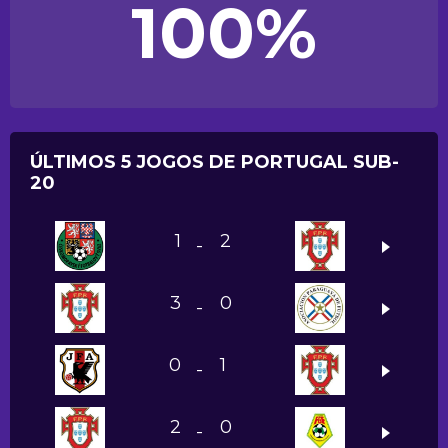
100%
ÚLTIMOS 5 JOGOS DE PORTUGAL SUB-
20
1
2
-
3
0
-
0
1
-
2
0
-