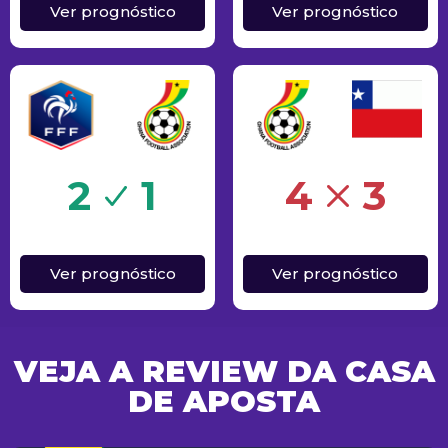
Ver prognóstico
Ver prognóstico
o
Erro
2
1
4
3
Ver prognóstico
Ver prognóstico
VEJA A REVIEW DA CASA
DE APOSTA