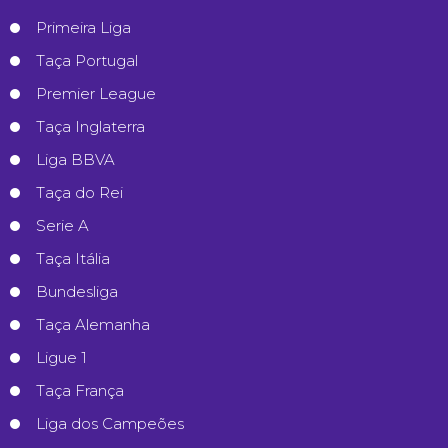
Primeira Liga
Taça Portugal
Premier League
Taça Inglaterra
Liga BBVA
Taça do Rei
Serie A
Taça Itália
Bundesliga
Taça Alemanha
Ligue 1
Taça França
Liga dos Campeões