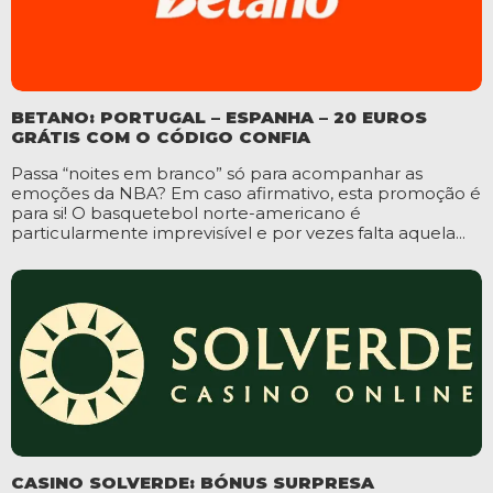
BETANO: PORTUGAL – ESPANHA – 20 EUROS
GRÁTIS COM O CÓDIGO CONFIA
Passa “noites em branco” só para acompanhar as
emoções da NBA? Em caso afirmativo, esta promoção é
para si! O basquetebol norte-americano é
particularmente imprevisível e por vezes falta aquela...
CASINO SOLVERDE: BÓNUS SURPRESA