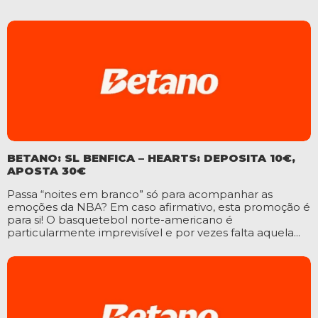
BETANO: SL BENFICA – HEARTS: DEPOSITA 10€,
APOSTA 30€
Passa “noites em branco” só para acompanhar as
emoções da NBA? Em caso afirmativo, esta promoção é
para si! O basquetebol norte-americano é
particularmente imprevisível e por vezes falta aquela...