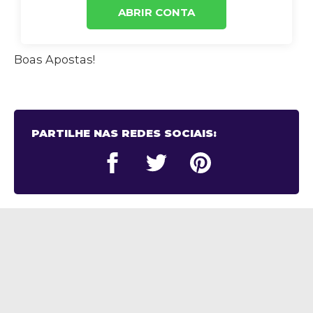
ABRIR CONTA
Boas Apostas!
PARTILHE NAS REDES SOCIAIS: