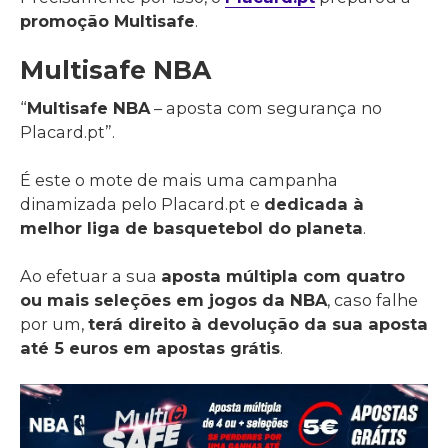
promoção Multisafe
.
Multisafe NBA
“
Multisafe NBA
– aposta com segurança no
Placard.pt”.
É este o mote de mais uma campanha
dinamizada pelo Placard.pt e
dedicada à
melhor liga de basquetebol do planeta
.
Ao efetuar a sua
aposta múltipla com quatro
ou mais seleções em jogos da NBA
, caso falhe
por um,
terá direito à devolução da sua aposta
até 5 euros em apostas grátis
.