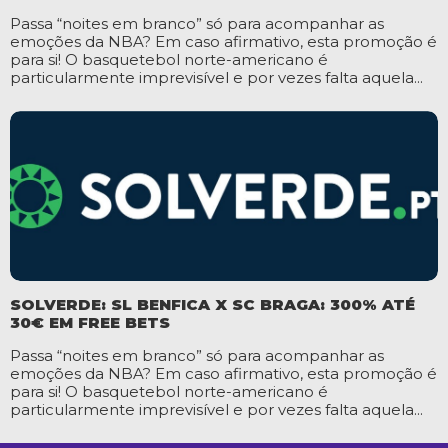
Passa “noites em branco” só para acompanhar as
emoções da NBA? Em caso afirmativo, esta promoção é
para si! O basquetebol norte-americano é
particularmente imprevisível e por vezes falta aquela...
SOLVERDE: SL BENFICA X SC BRAGA: 300% ATÉ
30€ EM FREE BETS
Passa “noites em branco” só para acompanhar as
emoções da NBA? Em caso afirmativo, esta promoção é
para si! O basquetebol norte-americano é
particularmente imprevisível e por vezes falta aquela...