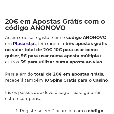
20€ em Apostas Grátis com o
código ANONOVO
Assim que se registar com o
código ANONOVO
em
Placard.pt
, terá direito a
três apostas grátis
no valor total de 20€
:
10€ para usar como
quiser
,
5€ para usar numa aposta múltipla
e
outros
5€ para utilizar numa aposta ao vivo
.
Para além do
total de 20€ em apostas grátis
,
receberá também
10 Spins Grátis para o Casino
.
Eis os passos que deverá seguir para garantir
esta recompensa:
Registe-se em Placard.pt com o
código