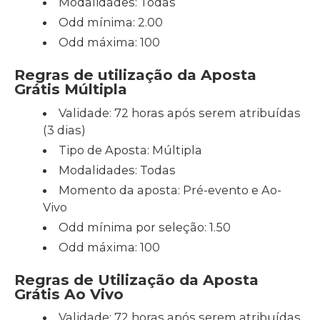
Modalidades: Todas
Odd mínima: 2.00
Odd máxima: 100
Regras de utilização da Aposta
Grátis Múltipla
Validade: 72 horas após serem atribuídas
(3 dias)
Tipo de Aposta: Múltipla
Modalidades: Todas
Momento da aposta: Pré-evento e Ao-
Vivo
Odd mínima por seleção: 1.50
Odd máxima: 100
Regras de Utilização da Aposta
Grátis Ao Vivo
Validade: 72 horas após serem atribuídas