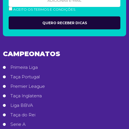
ACEITO OS TERMOS E CONDIÇÕES.
CAMPEONATOS
Primeira Liga
Taça Portugal
Premier League
Taça Inglaterra
Liga BBVA
Taça do Rei
Serie A