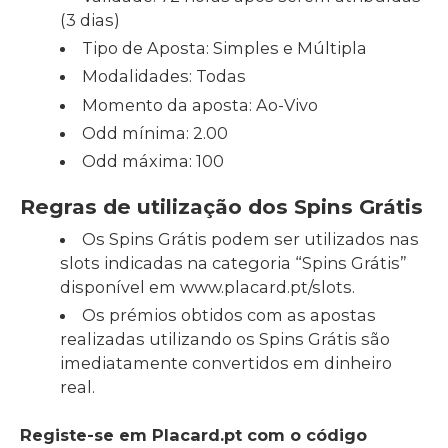
(3 dias)
Tipo de Aposta: Simples e Múltipla
Modalidades: Todas
Momento da aposta: Ao-Vivo
Odd mínima: 2.00
Odd máxima: 100
Regras de utilização dos Spins Grátis
Os Spins Grátis podem ser utilizados nas
slots indicadas na categoria “Spins Grátis”
disponível em www.placard.pt/slots.
Os prémios obtidos com as apostas
realizadas utilizando os Spins Grátis são
imediatamente convertidos em dinheiro
real.
Registe-se em Placard.pt com o código