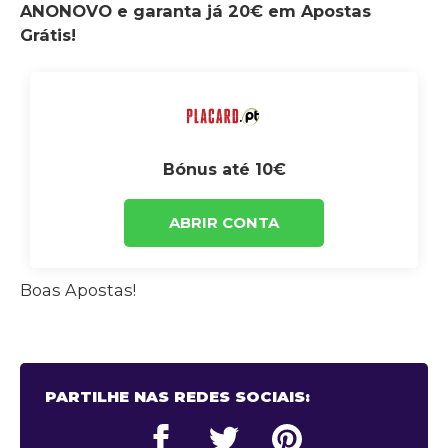
ANONOVO e garanta já 20€ em Apostas
Grátis!
Bónus até 10€
ABRIR CONTA
Boas Apostas!
PARTILHE NAS REDES SOCIAIS: