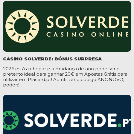
CASINO SOLVERDE: BÓNUS SURPRESA
2026 está a chegar e a mudança de ano pode ser o
pretexto ideal para ganhar 20€ em Apostas Grátis para
utilizar em Placard.pt! Ao utilizar o código ANONOVO,
poderá...