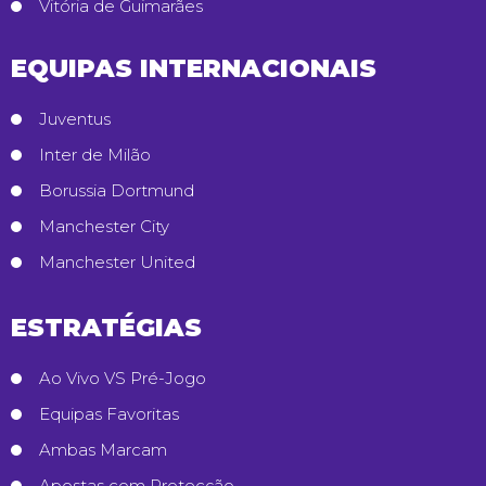
Vitória de Guimarães
EQUIPAS INTERNACIONAIS
Juventus
Inter de Milão
Borussia Dortmund
Manchester City
Manchester United
ESTRATÉGIAS
Ao Vivo VS Pré-Jogo
Equipas Favoritas
Ambas Marcam
Apostas com Protecção