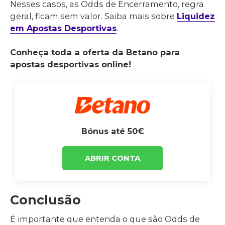
Nesses casos, as Odds de Encerramento, regra
geral, ficam sem valor. Saiba mais sobre
Liquidez
em Apostas Desportivas
.
Conheça toda a oferta da Betano para
apostas desportivas online!
Bónus até 50€
ABRIR CONTA
Conclusão
É importante que entenda o que são Odds de