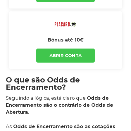
Bónus até 10€
ABRIR CONTA
O que são Odds de
Encerramento?
Seguindo a lógica, está claro que
Odds de
Encerramento são o contrário de Odds de
Abertura.
As
Odds de Encerramento são as cotações