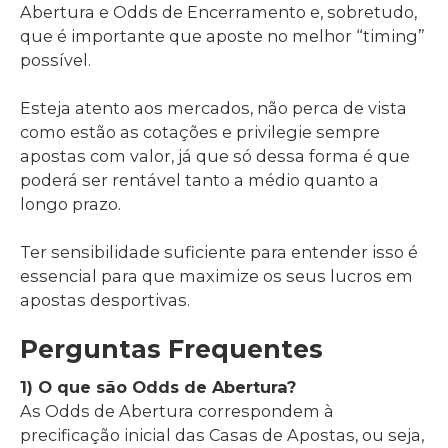
Abertura e Odds de Encerramento e, sobretudo,
que é importante que aposte no melhor “timing”
possível.
Esteja atento aos mercados, não perca de vista
como estão as cotações e privilegie sempre
apostas com valor, já que só dessa forma é que
poderá ser rentável tanto a médio quanto a
longo prazo.
Ter sensibilidade suficiente para entender isso é
essencial para que maximize os seus lucros em
apostas desportivas.
Perguntas Frequentes
1) O que são Odds de Abertura?
As Odds de Abertura correspondem à
precificação inicial das Casas de Apostas, ou seja,