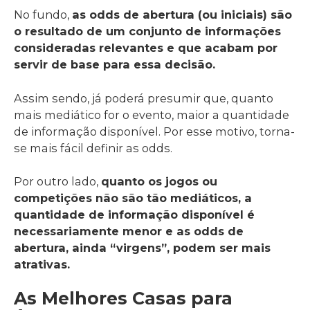
No fundo,
as odds de abertura (ou iniciais) são
o resultado de um conjunto de informações
consideradas relevantes e que acabam por
servir de base para essa decisão.
Assim sendo, já poderá presumir que, quanto
mais mediático for o evento, maior a quantidade
de informação disponível. Por esse motivo, torna-
se mais fácil definir as odds.
Por outro lado,
quanto os jogos ou
competições não são tão mediáticos, a
quantidade de informação disponível é
necessariamente menor e as odds de
abertura, ainda “virgens”, podem ser mais
atrativas.
As Melhores Casas para