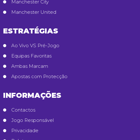
Manchester City
Manchester United
ESTRATÉGIAS
Ao Vivo VS Pré-Jogo
Equipas Favoritas
Ambas Marcam
Apostas com Protecção
INFORMAÇÕES
Contactos
Jogo Responsável
Privacidade