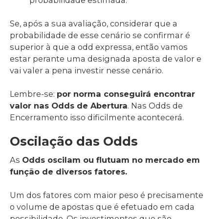
Se, após a sua avaliação, considerar que a
probabilidade de esse cenário se confirmar é
superior à que a odd expressa, então vamos
estar perante uma designada aposta de valor e
vai valer a pena investir nesse cenário.
Lembre-se:
por norma conseguirá encontrar
valor nas Odds de Abertura
. Nas Odds de
Encerramento isso dificilmente acontecerá.
Oscilação das Odds
As
Odds oscilam ou flutuam no mercado em
função de diversos fatores.
Um dos fatores com maior peso é precisamente
o volume de apostas que é efetuado em cada
possibilidade. Os investimentos que são