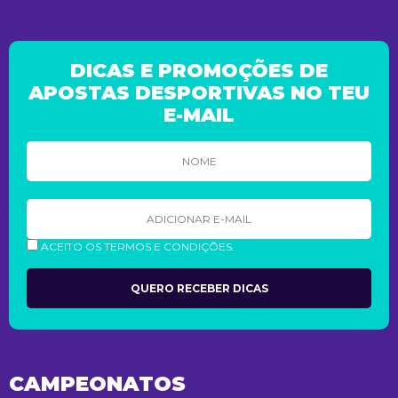
DICAS E PROMOÇÕES DE
APOSTAS DESPORTIVAS NO TEU
E-MAIL
ACEITO OS TERMOS E CONDIÇÕES.
CAMPEONATOS