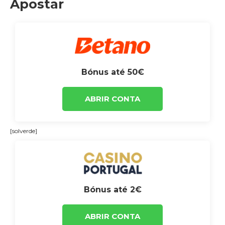
Apostar
Bónus até 50€
ABRIR CONTA
[solverde]
Bónus até 2€
ABRIR CONTA