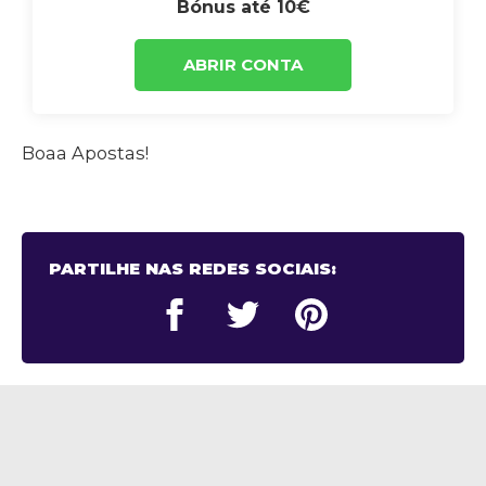
Bónus até 10€
ABRIR CONTA
Boaa Apostas!
PARTILHE NAS REDES SOCIAIS: