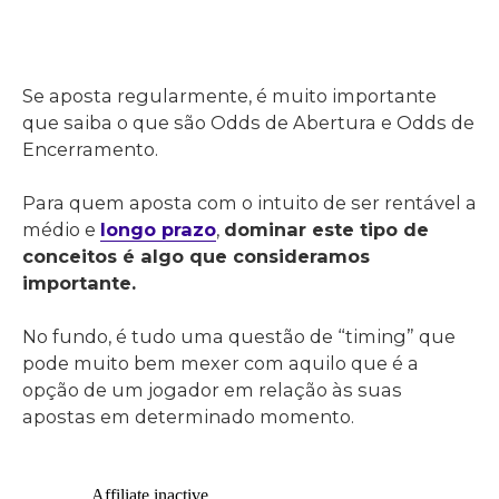
Se aposta regularmente, é muito importante
que saiba o que são Odds de Abertura e Odds de
Encerramento.
Para quem aposta com o intuito de ser rentável a
médio e
longo prazo
,
dominar este tipo de
conceitos é algo que consideramos
importante.
No fundo, é tudo uma questão de “timing” que
pode muito bem mexer com aquilo que é a
opção de um jogador em relação às suas
apostas em determinado momento.