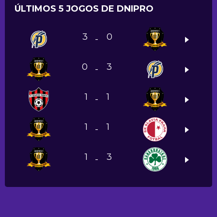
ÚLTIMOS 5 JOGOS DE DNIPRO
3
0
-
0
3
-
1
1
-
1
1
-
1
3
-