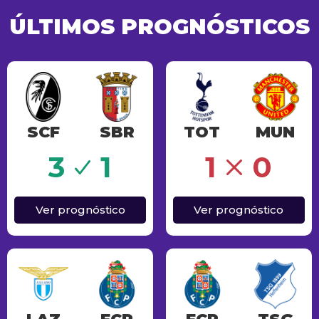
ÚLTIMOS PROGNÓSTICOS
SCF
SBR
TOT
MUN
o
Erro
3
1
1
0
Ver prognóstico
Ver prognóstico