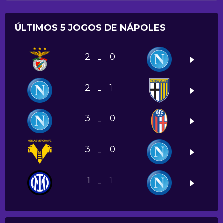
ÚLTIMOS 5 JOGOS DE NÁPOLES
2
0
-
2
1
-
3
0
-
3
0
-
1
1
-