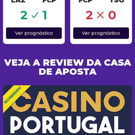
LAZ
FCP
FCP
TSG
o
Erro
2
1
2
0
Ver prognóstico
Ver prognóstico
VEJA A REVIEW DA CASA
DE APOSTA