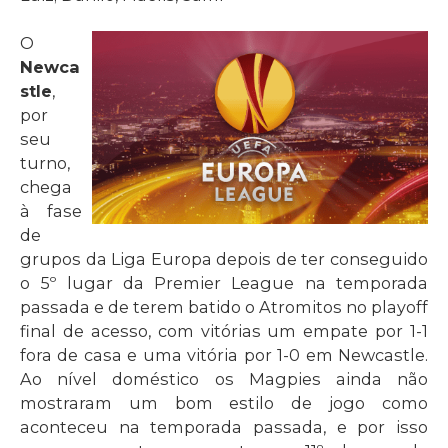
O
Newca
stle
,
por
seu
turno,
chega
à fase
de
grupos da Liga Europa depois de ter conseguido
o 5º lugar da Premier League na temporada
passada e de terem batido o Atromitos no playoff
final de acesso, com vitórias um empate por 1-1
fora de casa e uma vitória por 1-0 em Newcastle.
Ao nível doméstico os Magpies ainda não
mostraram um bom estilo de jogo como
aconteceu na temporada passada, e por isso