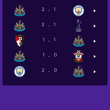
2
1
-
2
1
-
1
1
-
1
0
-
2
0
-