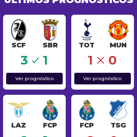
SCF
SBR
TOT
MUN
o
Erro
3
1
1
0
Ver prognóstico
Ver prognóstico
LAZ
FCP
FCP
TSG