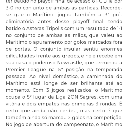
ter batido no playoff final de acesso o FC Dila por
3-0 no conjunto de ambas as partidas. Recorde-
se que o Marítimo jogou também a 3ª pré-
eliminatória antes desse playoff final, tendo
batido o Asteras Tripolis com um resultado de 1-1
no conjunto de ambas as mãos, que valeu ao
Marítimo o apuramento por golos marcados fora
de portas. O conjunto insular sentiu enormes
dificuldades frente aos gregos, e hoje recebe em
sua casa o poderoso Newcastle, que terminou a
Premier League na 5ª posição na temporada
passada. Ao nível doméstico, a caminhada do
Marítimo está longe de ser brilhante até ao
momento. Com 3 jogos realizados, o Marítimo
ocupa o 5º lugar da Liga ZON Sagres, com uma
vitória e dois empates nas primeiras 3 rondas. É
certo que ainda não perdeu, mas certo é que
também ainda só marcou 2 golos na competição.
No jogo de abertura do campeonato, o Marítimo