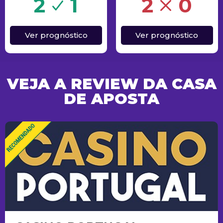
o
Erro
2
1
2
0
Ver prognóstico
Ver prognóstico
VEJA A REVIEW DA CASA
DE APOSTA