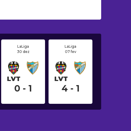
LaLiga
LaLiga
30 dez
07 fev
LVT
LVT
0 - 1
4 - 1