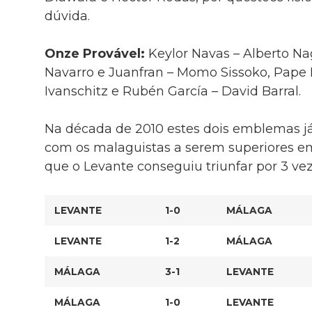
dúvida.
Onze Provável:
Keylor Navas – Alberto Na
Navarro e Juanfran – Momo Sissoko, Pape D
Ivanschitz e Rubén García – David Barral.
Na década de 2010 estes dois emblemas já
com os malaguistas a serem superiores e
que o Levante conseguiu triunfar por 3 vez
LEVANTE
1-0
MÁLAGA
LEVANTE
1-2
MÁLAGA
MÁLAGA
3-1
LEVANTE
MÁLAGA
1-0
LEVANTE