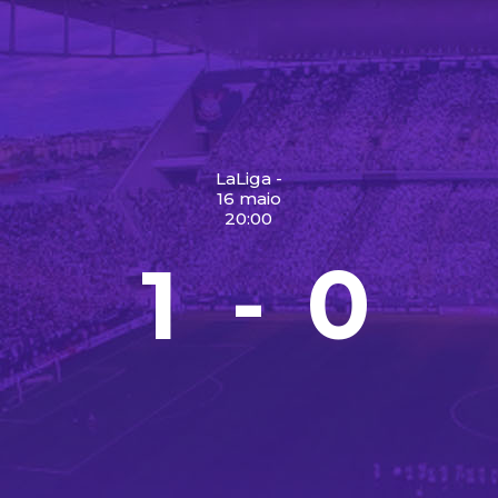
LaLiga -
16 maio
20:00
1
0
-