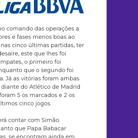
 no comando das operações a
ores e fases menos boas ao
as cinco últimas partidas, ter
saire, este que lhes foi
empates, o primeiro foi
enquanto que o segundo foi
. Já as vitórias foram ambas
 diante do Atlético de Madrid
, foram 5 os marcados e 2 os
ltimos cinco jogos.
derá contar com Simão
uanto que Papa Babacar
cas, se encontram ainda em