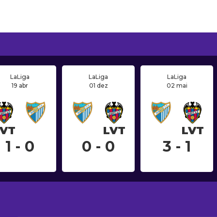
LaLiga
LaLiga
LaLiga
19 abr
01 dez
02 mai
LVT
LVT
LVT
1 - 0
0 - 0
3 - 1