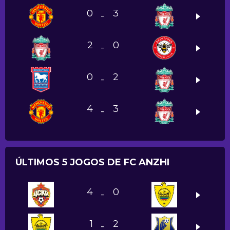
0
3
-
2
0
-
0
2
-
4
3
-
ÚLTIMOS 5 JOGOS DE FC ANZHI
4
0
-
1
2
-