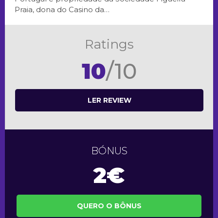
Praia, dona do Casino da…
Ratings
10
/10
LER REVIEW
BÓNUS
2€
QUERO O BÔNUS