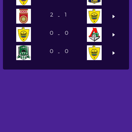
2
1
-
0
0
-
0
0
-