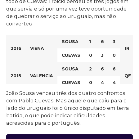
todo de Cuevas: Troicki perdeu os três jogos em
que servia e só por uma vez teve oportunidade
de quebrar o serviço ao uruguaio, mas não
converteu.
SOUSA
1
6
3
2016
VIENA
1R
CUEVAS
0
3
0
SOUSA
2
6
6
2015
VALENCIA
QF
CUEVAS
0
4
4
João Sousa venceu três dos quatro confrontos
CUEVAS
2
6
6
F
com Pablo Cuevas. Mas aquele que caiu para o
2014
BASTAD
lado do uruguaio foi o único disputado em terra
SOUSA
0
2
1
batida, o que pode indicar dificuldades
acrescidas para o português.