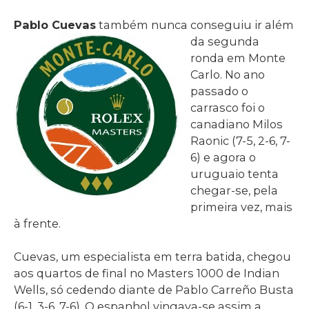
Pablo Cuevas
também nunc
a conseguiu ir além
da segunda
ronda em Monte
Carlo. No ano
passado o
carrasco foi o
canadiano Milos
Raonic (7-5, 2-6, 7-
6) e agora o
uruguaio tenta
chegar-se, pela
primeira vez, mais
à frente.
Cuevas, um especialista em terra batida, chegou
aos quartos de final no Masters 1000 de Indian
Wells, só cedendo diante de Pablo Carreño Busta
(6-1, 3-6, 7-6). O espanhol vingava-se assim a