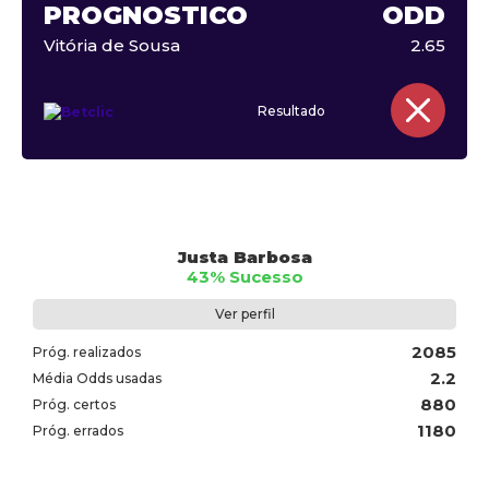
PROGNÓSTICO
ODD
Vitória de Sousa
2.65
Resultado
Justa Barbosa
43% Sucesso
Ver perfil
2085
Próg. realizados
2.2
Média Odds usadas
880
Próg. certos
1180
Próg. errados