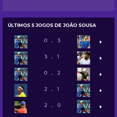
ÚLTIMOS 5 JOGOS DE JOÃO SOUSA
0
3
-
3
1
-
0
2
-
2
1
-
2
0
-