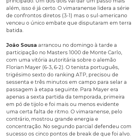
principado. Um dos dois vai dar um passo mais
além, isso é já certo. O vimaranense lidera a série
de confrontos diretos (3-1) mas o sul-americano
venceu o único embate que disputaram em terra
batida.
João Sousa
arrancou no domingo à tarde a
participação no Masters 1000 de Monte Carlo,
com uma vitória autoritária sobre o alemão
Florian Mayer (6-3, 6-2). O tenista português,
trigésimo sexto do ranking ATP, precisou de
sessenta e três minutos em campo para selar a
passagem à etapa seguinte. Para Mayer era
apenas a sexta partida da temporada, primeira
em pó de tijolo e foi mais ou menos evidente
uma certa falta de ritmo. O vimaranense, pelo
contrário, mostrou grande energia e
concentração. No segundo parcial defendeu com
sucesso os cinco pontos de break de que foi alvo.