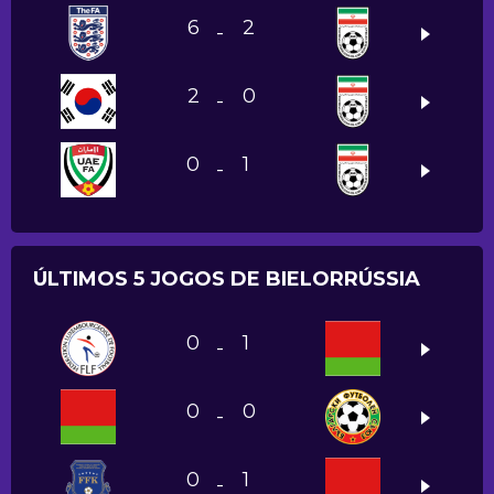
6
2
-
2
0
-
0
1
-
ÚLTIMOS 5 JOGOS DE BIELORRÚSSIA
0
1
-
0
0
-
0
1
-