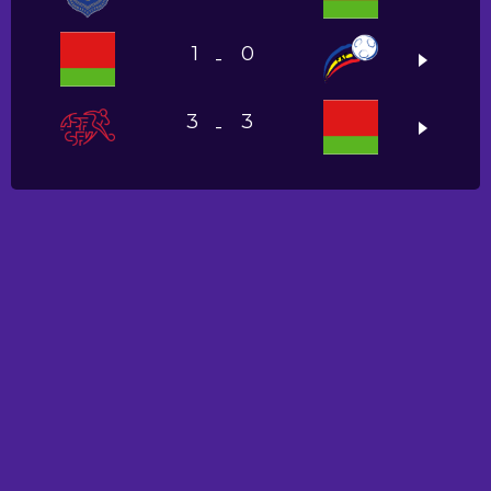
1
0
-
3
3
-