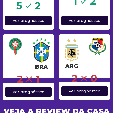
Sucesso
1
2
5
2
Ver prognóstico
Ver prognóstico
ARG
BRA
Erro
2
0
2
1
Ver prognóstico
Ver prognóstico
VEJA A REVIEW DA CASA