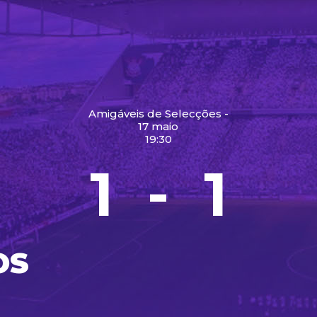
Amigáveis de Selecções -
17 maio
19:30
1
1
-
OS