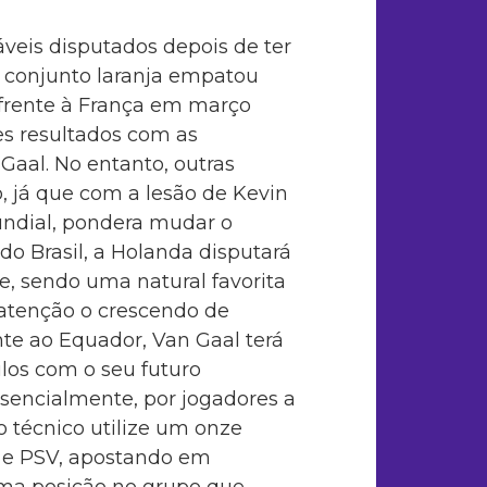
is disputados depois de ter
 conjunto laranja empatou
 frente à França em março
es resultados com as
Gaal. No entanto, outras
 já que com a lesão de Kevin
ndial, pondera mudar o
do Brasil, a Holanda disputará
e, sendo uma natural favorita
 atenção o crescendo de
te ao Equador, Van Gaal terá
los com o seu futuro
ssencialmente, por jogadores a
o técnico utilize um onze
d e PSV, apostando em
uma posição no grupo que