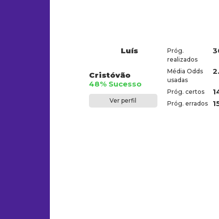
Luís
3
Próg.
realizados
2
Média Odds
Cristóvão
usadas
48% Sucesso
1
Próg. certos
Ver perfil
1
Próg. errados