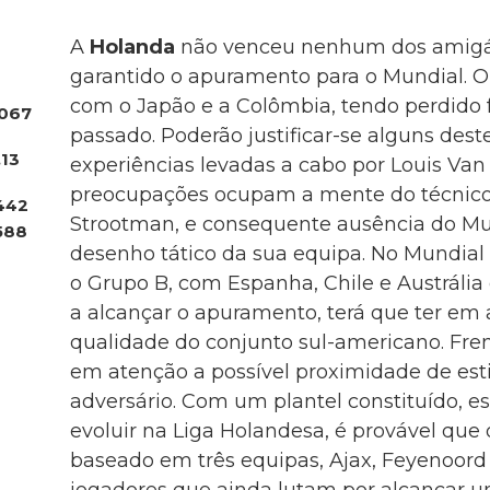
A
Holanda
não venceu nenhum dos amigáve
garantido o apuramento para o Mundial. O
com o Japão e a Colômbia, tendo perdido
067
passado. Poderão justificar-se alguns dest
.13
experiências levadas a cabo por Louis Van 
preocupações ocupam a mente do técnico,
442
Strootman, e consequente ausência do Mu
588
desenho tático da sua equipa. No Mundial 
o Grupo B, com Espanha, Chile e Austrália 
a alcançar o apuramento, terá que ter em
qualidade do conjunto sul-americano. Fren
em atenção a possível proximidade de esti
adversário. Com um plantel constituído, e
evoluir na Liga Holandesa, é provável que 
baseado em três equipas, Ajax, Feyenoor
jogadores que ainda lutam por alcançar 