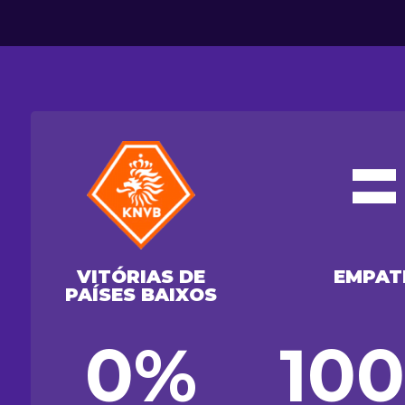
=
VITÓRIAS DE
EMPAT
PAÍSES BAIXOS
0%
10