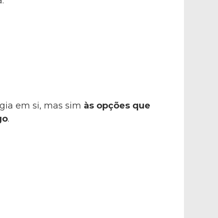
.
ogia em si, mas sim
às opções que
go
.