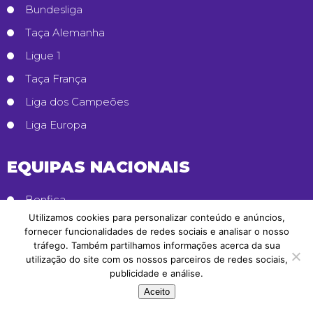
Bundesliga
Taça Alemanha
Ligue 1
Taça França
Liga dos Campeões
Liga Europa
EQUIPAS NACIONAIS
Benfica
Utilizamos cookies para personalizar conteúdo e anúncios,
FC Porto
fornecer funcionalidades de redes sociais e analisar o nosso
Sporting CP
tráfego. Também partilhamos informações acerca da sua
utilização do site com os nossos parceiros de redes sociais,
SC Braga
publicidade e análise.
Vitória de Guimarães
Aceito