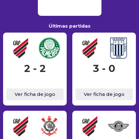
Últimas partidas
2 - 2
3 - 0
Ver ficha de jogo
Ver ficha de jogo