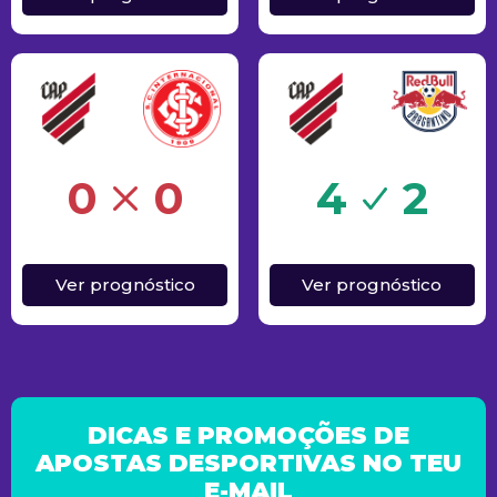
Sucesso
0
0
4
2
Ver prognóstico
Ver prognóstico
DICAS E PROMOÇÕES DE
APOSTAS DESPORTIVAS NO TEU
E-MAIL