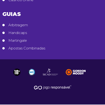
GUIAS
Arbitragem
Handicaps
Martingale
Apostas Combinadas