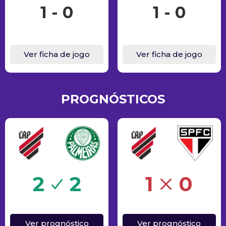
1 - 0
1 - 0
Ver ficha de jogo
Ver ficha de jogo
PROGNÓSTICOS
Erro
2
2
1
0
Ver prognóstico
Ver prognóstico