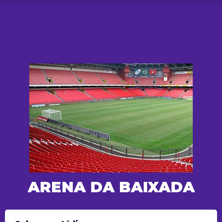
ARENA DA BAIXADA