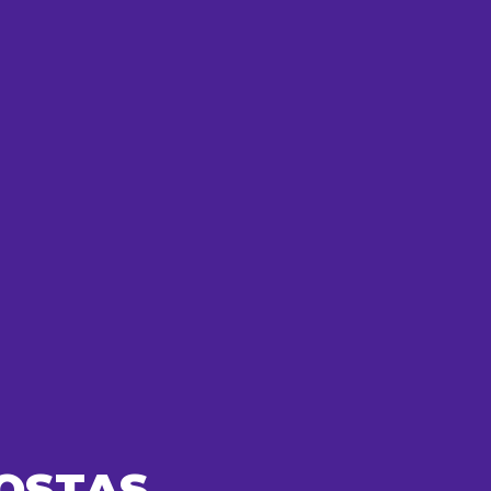
POSTAS