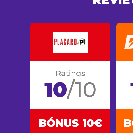
Ratings
10
10
/10
2€
BÓNUS 10€
B