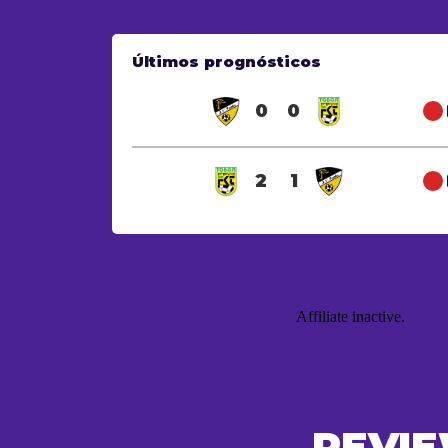
Últimos prognósticos
0
0
2
1
REVIE