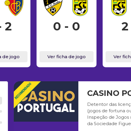
- 2
0 - 0
2 
a de jogo
Ver ficha de jogo
Ver fic
CASINO P
Detentor das licenç
(jogos de fortuna o
Inspeção de Jogos (
da Sociedade Figuei