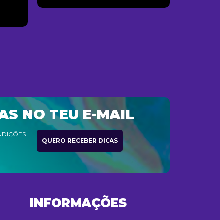
S NO TEU E-MAIL
NDIÇÕES.
INFORMAÇÕES