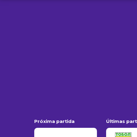
Próxima partida
Últimas par