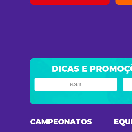
DICAS E PROMOÇ
CAMPEONATOS
EQU