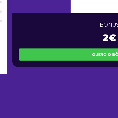
BÓNU
2€
QUERO O B