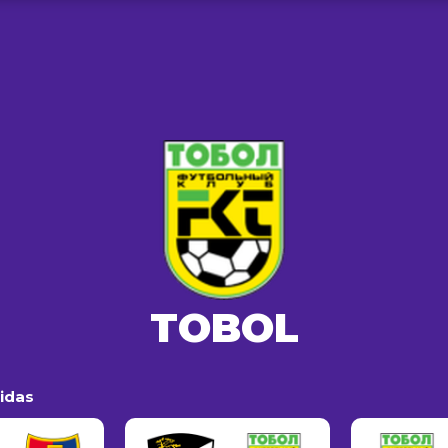
TOBOL
tidas