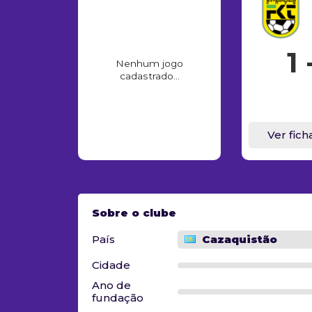
1 
Nenhum jogo
cadastrado...
Ver fich
Sobre o clube
País
Cazaquistão
Cidade
Ano de
fundação