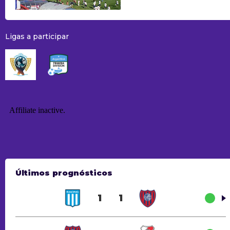
Ligas a participar
Últimos prognósticos
1
1