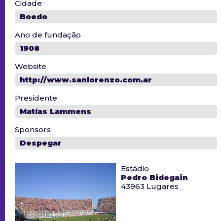
Cidade
Boedo
Ano de fundação
1908
Website
http://www.sanlorenzo.com.ar
Presidente
Matías Lammens
Sponsors
Despegar
Estádio
Pedro Bidegain
43963 Lugares