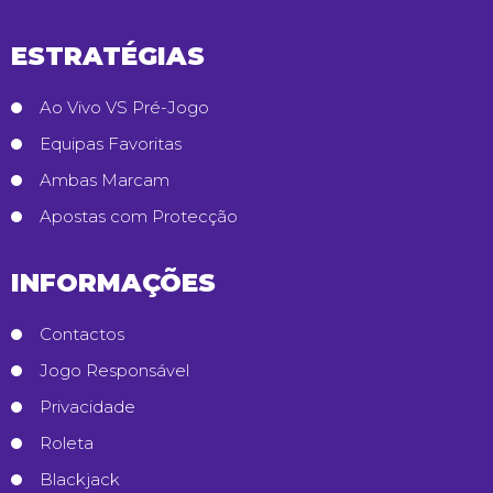
ESTRATÉGIAS
Ao Vivo VS Pré-Jogo
Equipas Favoritas
Ambas Marcam
Apostas com Protecção
INFORMAÇÕES
Contactos
Jogo Responsável
Privacidade
Roleta
Blackjack