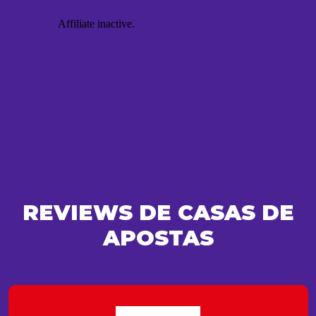
REVIEWS DE CASAS DE
APOSTAS