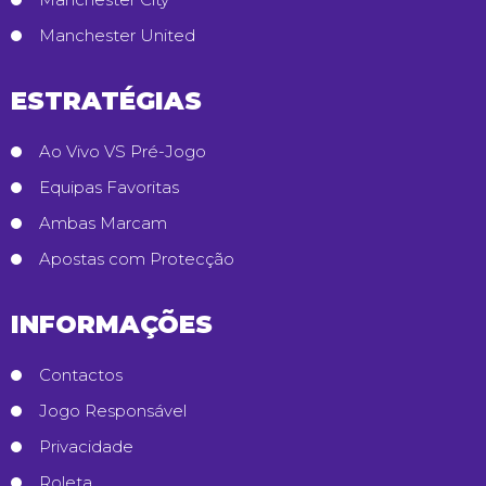
Manchester United
ESTRATÉGIAS
Ao Vivo VS Pré-Jogo
Equipas Favoritas
Ambas Marcam
Apostas com Protecção
INFORMAÇÕES
Contactos
Jogo Responsável
Privacidade
Roleta