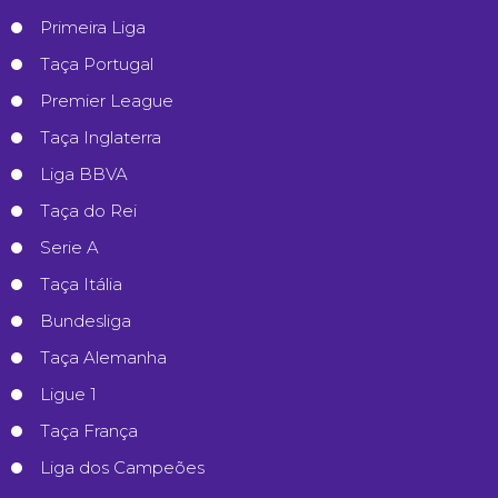
Primeira Liga
Taça Portugal
Premier League
Taça Inglaterra
Liga BBVA
Taça do Rei
Serie A
Taça Itália
Bundesliga
Taça Alemanha
Ligue 1
Taça França
Liga dos Campeões