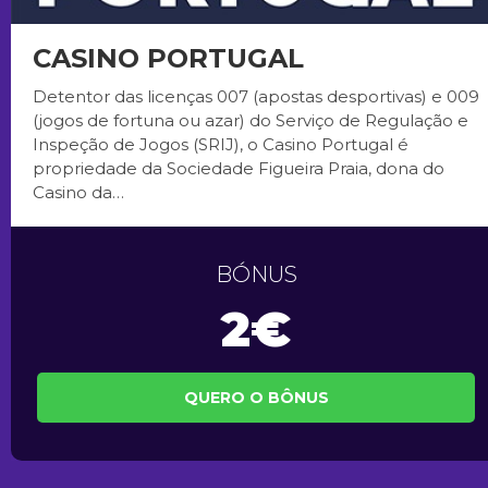
CASINO PORTUGAL
Detentor das licenças 007 (apostas desportivas) e 009
(jogos de fortuna ou azar) do Serviço de Regulação e
Inspeção de Jogos (SRIJ), o Casino Portugal é
propriedade da Sociedade Figueira Praia, dona do
Casino da…
BÓNUS
2€
QUERO O BÔNUS