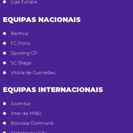
Liga Europa
EQUIPAS NACIONAIS
Benfica
FC Porto
Sporting CP
SC Braga
Vitória de Guimarães
EQUIPAS INTERNACIONAIS
Juventus
Inter de Milão
Borussia Dortmund
Manchester City