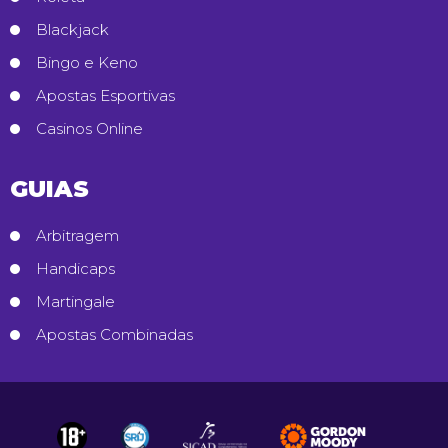
Blackjack
Bingo e Keno
Apostas Esportivas
Casinos Online
GUIAS
Arbitragem
Handicaps
Martingale
Apostas Combinadas