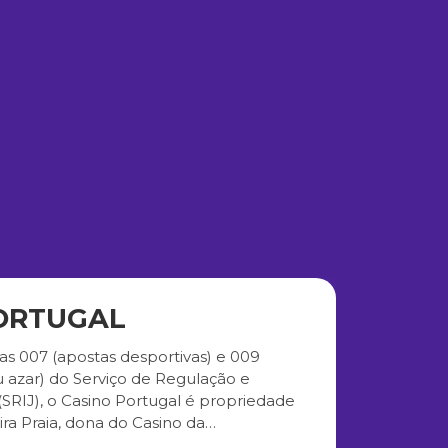
ORTUGAL
as 007 (apostas desportivas) e 009
u azar) do Serviço de Regulação e
SRIJ), o Casino Portugal é propriedade
ra Praia, dona do Casino da…