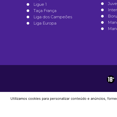
Juve
Ligue 1
Inte
Taça França
Boru
Liga dos Campeões
Manc
Liga Europa
Manc
Utilizamos cookies para personalizar conteúdo e anúncios, forne
© 2008-2026
Apostas Desportivas
.
Todos os Direitos Reservados.