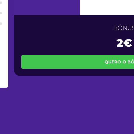
BÓNU
2€
QUERO O B