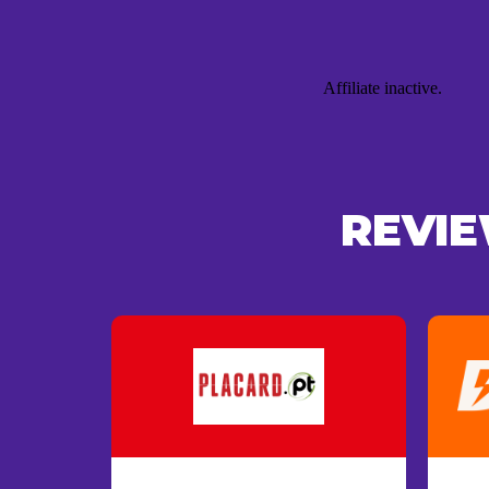
REVIE