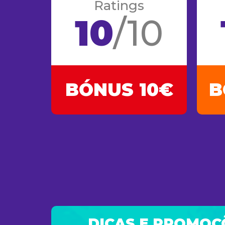
Ratings
10
10
/10
2€
BÓNUS 10€
B
DICAS E PROMOÇ