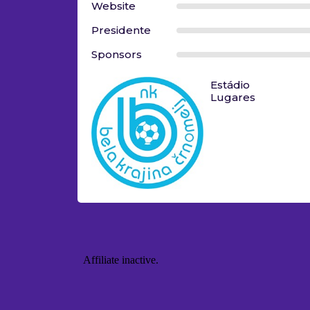
Website
Presidente
Sponsors
Estádio
Lugares