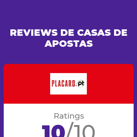
REVIEWS DE CASAS DE
APOSTAS
Ratings
10
/10