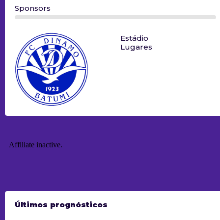
Sponsors
Estádio
Lugares
Últimos prognósticos