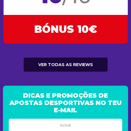
BÓNUS 10€
VER TODAS AS REVIEWS
DICAS E PROMOÇÕES DE
APOSTAS DESPORTIVAS NO TEU
E-MAIL