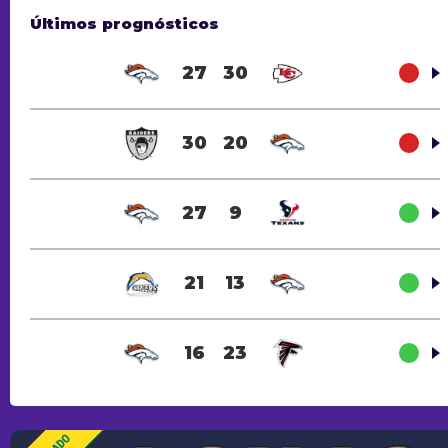
Últimos prognósticos
27
30
30
20
27
9
21
13
16
23