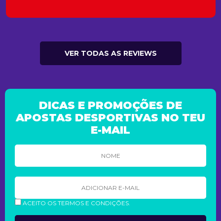
VER TODAS AS REVIEWS
DICAS E PROMOÇÕES DE
APOSTAS DESPORTIVAS NO TEU
E-MAIL
ACEITO OS TERMOS E CONDIÇÕES.