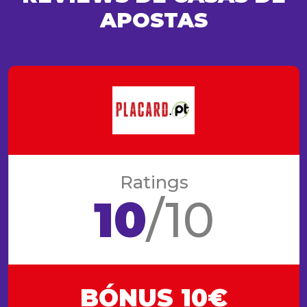
APOSTAS
Ratings
10
/10
BÓNUS 10€