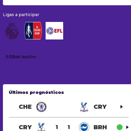
Ligas a participar
Últimos prognósticos
CHE
CRY
CRY
BRH
1
1