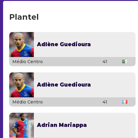
Plantel
Adlène Guedioura
Médio Centro
41
Adlène Guedioura
Médio Centro
41
Adrian Mariappa