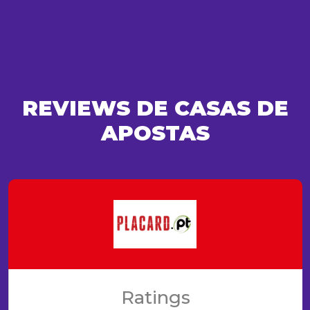
REVIEWS DE CASAS DE
APOSTAS
Ratings