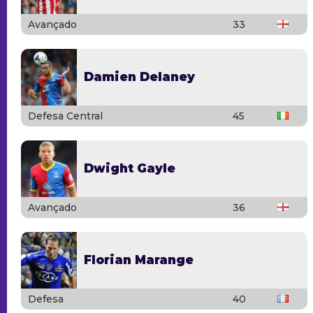
Avançado
33
Damien Delaney
Defesa Central
45
Dwight Gayle
Avançado
36
Florian Marange
Defesa
40