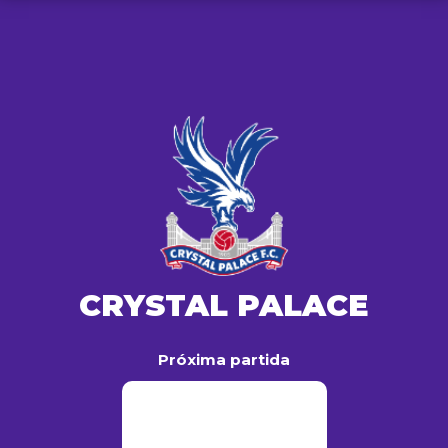
CRYSTAL PALACE
Próxima partida