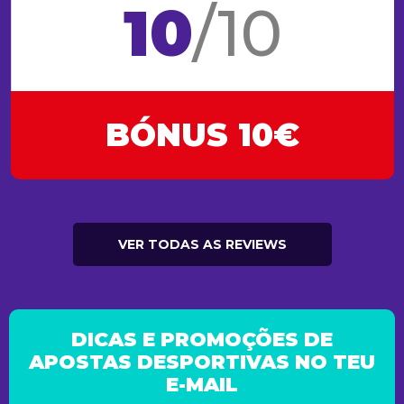
10
/10
BÓNUS 10€
VER TODAS AS REVIEWS
DICAS E PROMOÇÕES DE
APOSTAS DESPORTIVAS NO TEU
E-MAIL