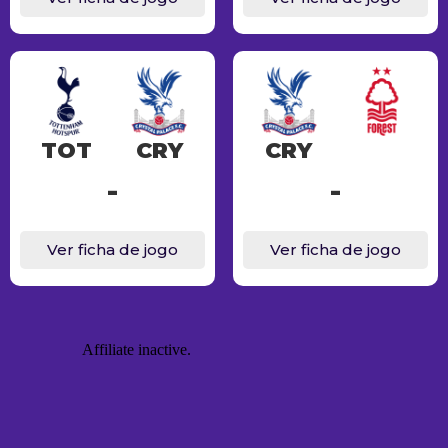
TOT
CRY
CRY
-
-
Ver ficha de jogo
Ver ficha de jogo