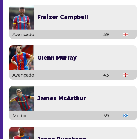
Fraizer Campbell
Avançado
39
Glenn Murray
Avançado
43
James McArthur
Médio
39