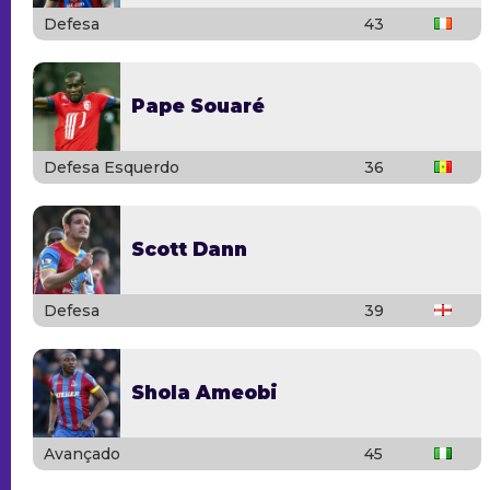
Defesa
43
Pape Souaré
Defesa Esquerdo
36
Scott Dann
Defesa
39
Shola Ameobi
Avançado
45