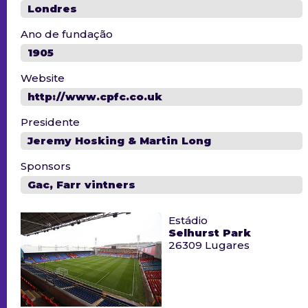
Londres
Ano de fundação
1905
Website
http://www.cpfc.co.uk
Presidente
Jeremy Hosking & Martin Long
Sponsors
Gac, Farr vintners
Estádio
Selhurst Park
26309 Lugares