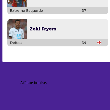
Extremo Esquerdo
37
Zeki Fryers
Defesa
34