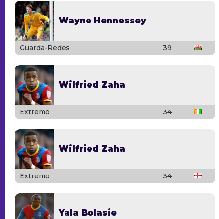
Wayne Hennessey
Guarda-Redes
39
Wilfried Zaha
Extremo
34
Wilfried Zaha
Extremo
34
Yala Bolasie