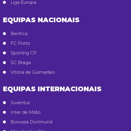
Liga Europa
EQUIPAS NACIONAIS
Benfica
FC Porto
Sporting CP
SC Braga
Vitória de Guimarães
EQUIPAS INTERNACIONAIS
Juventus
Inter de Milão
Borussia Dortmund