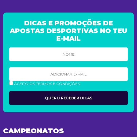
DICAS E PROMOÇÕES DE
APOSTAS DESPORTIVAS NO TEU
E-MAIL
ACEITO OS TERMOS E CONDIÇÕES.
CAMPEONATOS