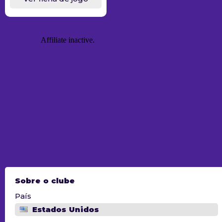
Sobre o clube
País
Estados Unidos