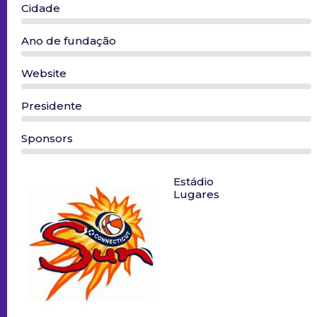
Cidade
Ano de fundação
Website
Presidente
Sponsors
Estádio
Lugares