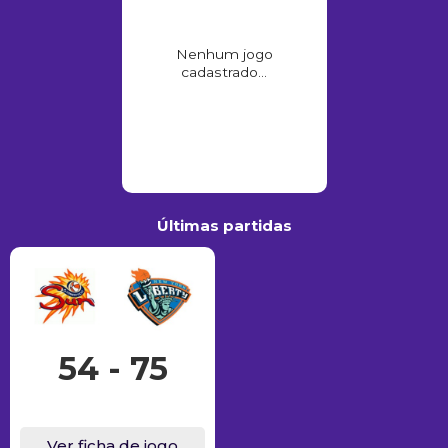
Nenhum jogo
cadastrado...
Últimas partidas
54 - 75
Ver ficha de jogo