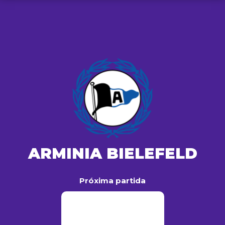
ARMINIA BIELEFELD
Próxima partida