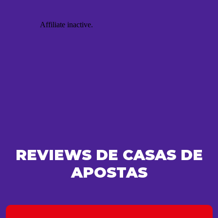
REVIEWS DE CASAS DE
APOSTAS