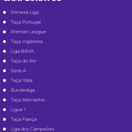
Primeira Liga
Taça Portugal
Premier League
Taça Inglaterra
Liga BBVA
Taça do Rei
Serie A
Taça Itália
Bundesliga
Taça Alemanha
Ligue 1
Taça França
Liga dos Campeões