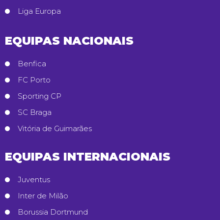
Liga Europa
EQUIPAS NACIONAIS
Benfica
FC Porto
Sporting CP
SC Braga
Vitória de Guimarães
EQUIPAS INTERNACIONAIS
Juventus
Inter de Milão
Borussia Dortmund