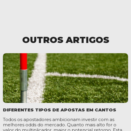
OUTROS ARTIGOS
DIFERENTES TIPOS DE APOSTAS EM CANTOS
Todos os apostadores ambicionam investir com as
melhores odds do mercado. Quanto mais alto for o
valor do multiplicador, maior o potencial retorno. Esta