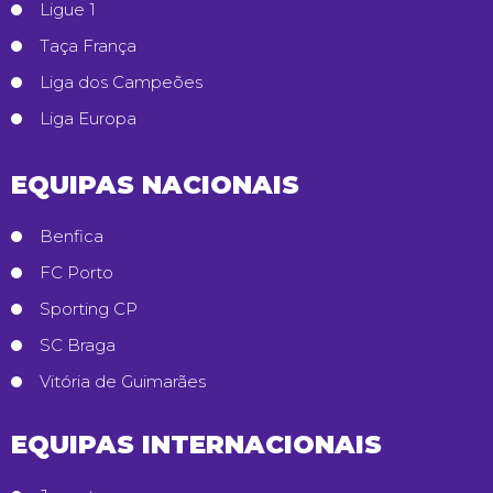
Ligue 1
Taça França
Liga dos Campeões
Liga Europa
EQUIPAS NACIONAIS
Benfica
FC Porto
Sporting CP
SC Braga
Vitória de Guimarães
EQUIPAS INTERNACIONAIS