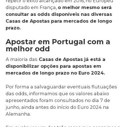
repetir o êxito alcançado em 2016, no Europeu
disputado em França,
o melhor mesmo será
consultar as odds disponíveis nas diversas
Casas de Apostas para mercados de longo
prazo.
Apostar em Portugal com a
melhor odd
A maioria das
Casas de Apostas já está a
disponibilizar opções para apostas em
mercados de longo prazo no Euro 2024.
Por forma a salvaguardar eventuais flutuações
das odds, informamos que os valores abaixo
apresentados foram consultados no dia 7 de
junho, ainda antes do início do Euro 2024 na
Alemanha.