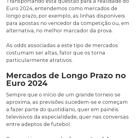
Transportando esta questão para a realidade do
Euro 2024, entendemos como mercados de
longo prazo, por exemplo, as linhas disponíveis
para apostas no vencedor da competição ou, em
alternativa, no melhor marcador da prova.
As odds associadas a este tipo de mercados
costumam ser altas, fator que os torna
particularmente atrativos.
Mercados de Longo Prazo no
Euro 2024
Sempre que o início de um grande torneio se
aproxima, as previsões sucedem-se e começam
a fazer parte do quotidiano, quer em painéis
televisivos da especialidade, quer nas conversas
entre adeptos de futebol.