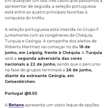
Em qualquer um dos três casos que passamos a
apresentar de seguida, a seleção portuguesa
está entre as quatro principais favoritas à
conquista do troféu.
A seleção portuguesa está inserida no Grupo F
juntamente com as congéneres de Chéquia,
Turquia e Geórgia. A campanha dos eleitos de
Roberto Martínez vai começar no dia
18 de
junho, em Leipzig, frente à Chéquia
. A
Turquia
será a
segunda adversária das cores
nacionais a 22 de junho
, sendo que o percurso
na fase de grupos terminará a
26 de junho,
diante da estreante Geórgia, em
Gelsenkirchen
.
Portugal @8.50
A
Betano
apresenta um vasto leque de opções