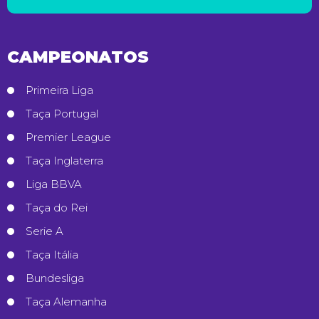
CAMPEONATOS
Primeira Liga
Taça Portugal
Premier League
Taça Inglaterra
Liga BBVA
Taça do Rei
Serie A
Taça Itália
Bundesliga
Taça Alemanha