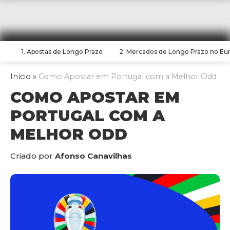
1. Apostas de Longo Prazo
2. Mercados de Longo Prazo no Eu
Início
»
Como Apostar em Portugal com a Melhor Odd
COMO APOSTAR EM
PORTUGAL COM A
MELHOR ODD
Criado por
Afonso Canavilhas