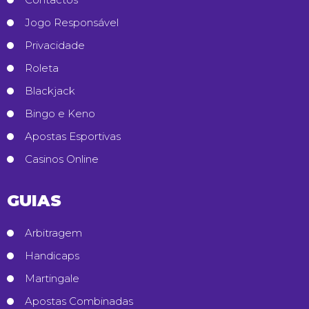
Jogo Responsável
Privacidade
Roleta
Blackjack
Bingo e Keno
Apostas Esportivas
Casinos Online
GUIAS
Arbitragem
Handicaps
Martingale
Apostas Combinadas