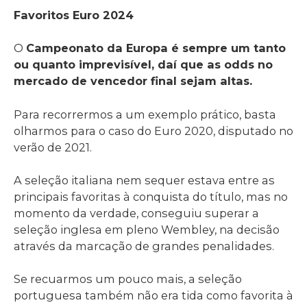
Favoritos Euro 2024
O
Campeonato da Europa é sempre um tanto
ou quanto imprevisível, daí que as odds no
mercado de vencedor final sejam altas.
Para recorrermos a um exemplo prático, basta
olharmos para o caso do Euro 2020, disputado no
verão de 2021.
A seleção italiana nem sequer estava entre as
principais favoritas à conquista do título, mas no
momento da verdade, conseguiu superar a
seleção inglesa em pleno Wembley, na decisão
através da marcação de grandes penalidades.
Se recuarmos um pouco mais, a seleção
portuguesa também não era tida como favorita à