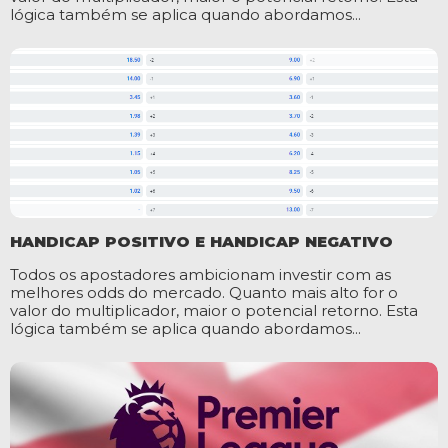
lógica também se aplica quando abordamos...
HANDICAP POSITIVO E HANDICAP NEGATIVO
Todos os apostadores ambicionam investir com as
melhores odds do mercado. Quanto mais alto for o
valor do multiplicador, maior o potencial retorno. Esta
lógica também se aplica quando abordamos...