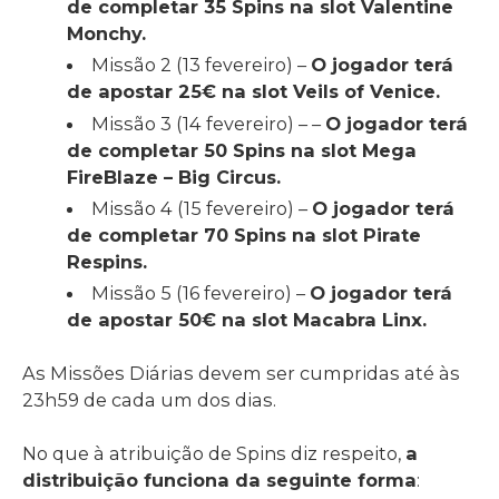
de completar 35 Spins na slot Valentine
Monchy.
Missão 2 (13 fevereiro) –
O jogador terá
de apostar 25€ na slot Veils of Venice.
Missão 3 (14 fevereiro) – –
O jogador terá
de completar 50 Spins na slot Mega
FireBlaze – Big Circus.
Missão 4 (15 fevereiro) –
O jogador terá
de completar 70 Spins na slot Pirate
Respins.
Missão 5 (16 fevereiro) –
O jogador terá
de apostar 50€ na slot Macabra Linx.
As Missões Diárias devem ser cumpridas até às
23h59 de cada um dos dias.
No que à atribuição de Spins diz respeito,
a
distribuição funciona da seguinte forma
: