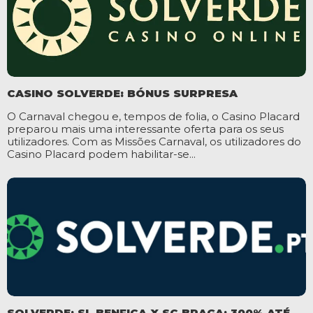
CASINO SOLVERDE: BÓNUS SURPRESA
O Carnaval chegou e, tempos de folia, o Casino Placard
preparou mais uma interessante oferta para os seus
utilizadores. Com as Missões Carnaval, os utilizadores do
Casino Placard podem habilitar-se...
SOLVERDE: SL BENFICA X SC BRAGA: 300% ATÉ