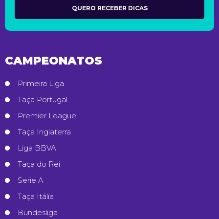
CAMPEONATOS
Primeira Liga
Taça Portugal
Premier League
Taça Inglaterra
Liga BBVA
Taça do Rei
Serie A
Taça Itália
Bundesliga