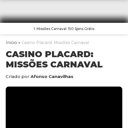
1. Missões Carnaval: 150 Spins Grátis
Início
»
Casino Placard: Missões Carnaval
CASINO PLACARD:
MISSÕES CARNAVAL
Criado por
Afonso Canavilhas