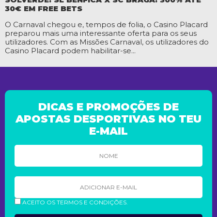
30€ EM FREE BETS
O Carnaval chegou e, tempos de folia, o Casino Placard
preparou mais uma interessante oferta para os seus
utilizadores. Com as Missões Carnaval, os utilizadores do
Casino Placard podem habilitar-se...
DICAS E PROMOÇÕES DE
APOSTAS DESPORTIVAS NO TEU
E-MAIL
ACEITO OS TERMOS E CONDIÇÕES.