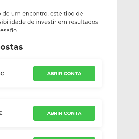
 de um encontro, este tipo de
ilidade de investir em resultados
esafio.
postas
ABRIR CONTA
0€
ABRIR CONTA
€