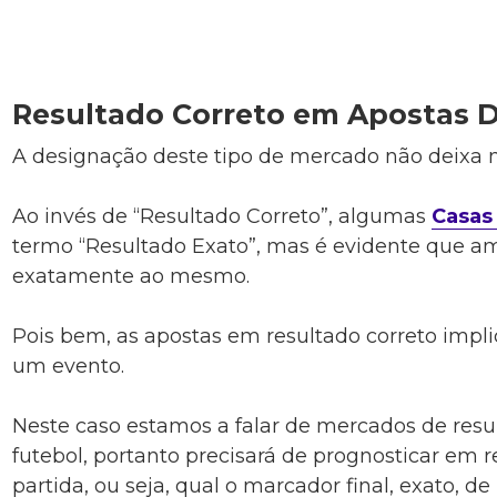
Resultado Correto em Apostas D
A designação deste tipo de mercado não deixa
Ao invés de “Resultado Correto”, algumas
Casas
termo “Resultado Exato”, mas é evidente que a
exatamente ao mesmo.
Pois bem, as apostas em resultado correto impli
um evento.
Neste caso estamos a falar de mercados de resu
futebol, portanto precisará de prognosticar em
partida, ou seja, qual o marcador final, exato, de