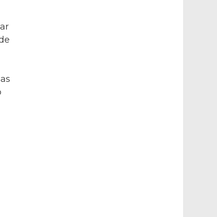
zar
 de
ias
o