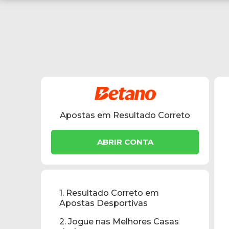
Apostas em Resultado Correto
ABRIR CONTA
1. Resultado Correto em
Apostas Desportivas
2. Jogue nas Melhores Casas