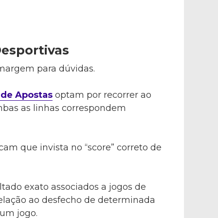
esportivas
 margem para dúvidas.
 de Apostas
optam por recorrer ao
mbas as linhas correspondem
cam que invista no “score” correto de
ltado exato associados a jogos de
 relação ao desfecho de determinada
 um jogo.