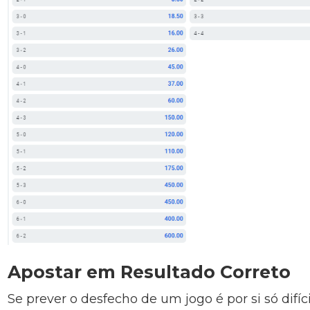
Apostar em Resultado Correto
Se prever o desfecho de um jogo é por si só difí