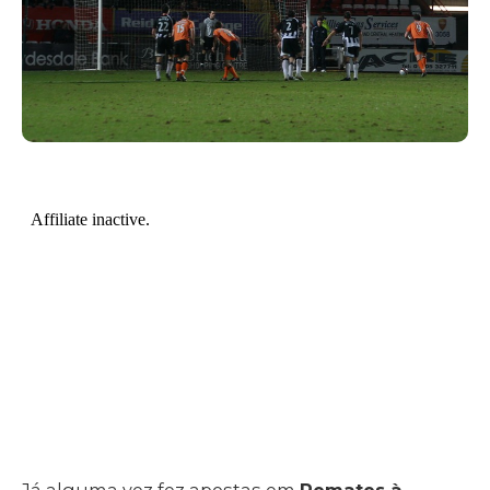
Já alguma vez fez apostas em
Remates à