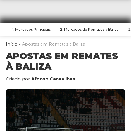
1. Mercados Principais
2. Mercados de Remates à Baliza
3
Início
»
Apostas em Remates à Baliza
APOSTAS EM REMATES
À BALIZA
Criado por
Afonso Canavilhas