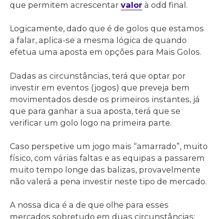
que permitem acrescentar
valor
à odd final.
Logicamente, dado que é de golos que estamos
a falar, aplica-se a mesma lógica de quando
efetua uma aposta em opções para Mais Golos.
Dadas as circunstâncias, terá que optar por
investir em eventos (jogos) que preveja bem
movimentados desde os primeiros instantes, já
que para ganhar a sua aposta, terá que se
verificar um golo logo na primeira parte.
Caso perspetive um jogo mais “amarrado”, muito
físico, com várias faltas e as equipas a passarem
muito tempo longe das balizas, provavelmente
não valerá a pena investir neste tipo de mercado.
A nossa dica é a de que olhe para esses
mercados sobretudo em duas circunstâncias: