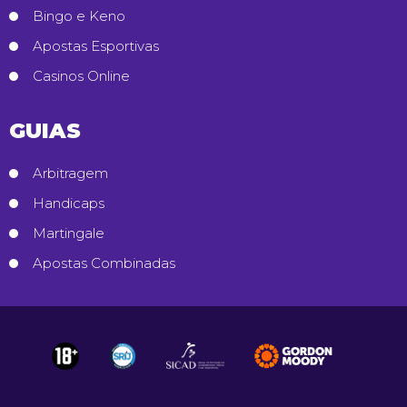
Bingo e Keno
Apostas Esportivas
Casinos Online
GUIAS
Arbitragem
Handicaps
Martingale
Apostas Combinadas