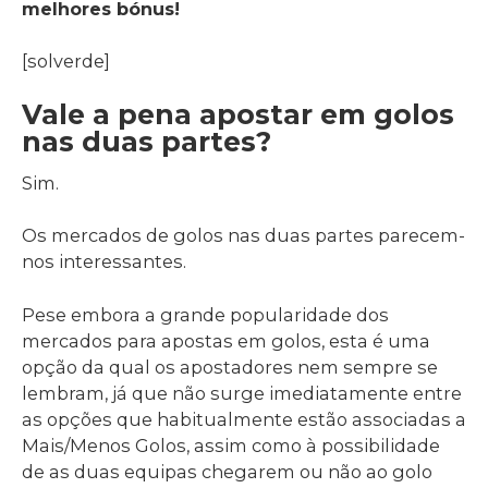
melhores bónus!
[solverde]
Vale a pena apostar em golos
nas duas partes?
Sim.
Os mercados de golos nas duas partes parecem-
nos interessantes.
Pese embora a grande popularidade dos
mercados para apostas em golos, esta é uma
opção da qual os apostadores nem sempre se
lembram, já que não surge imediatamente entre
as opções que habitualmente estão associadas a
Mais/Menos Golos, assim como à possibilidade
de as duas equipas chegarem ou não ao golo