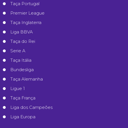
Taça Portugal
Premier League
Taça Inglaterra
Liga BBVA
Taça do Rei
Serie A
Taça Itália
Bundesliga
Taça Alemanha
Ligue 1
Taça França
Liga dos Campeões
Liga Europa