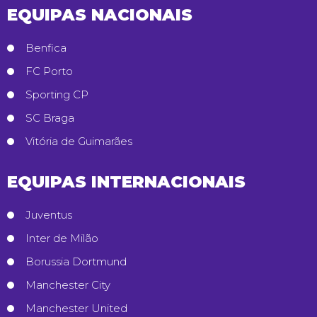
EQUIPAS NACIONAIS
Benfica
FC Porto
Sporting CP
SC Braga
Vitória de Guimarães
EQUIPAS INTERNACIONAIS
Juventus
Inter de Milão
Borussia Dortmund
Manchester City
Manchester United