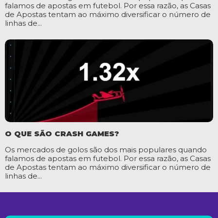
falamos de apostas em futebol. Por essa razão, as Casas
de Apostas tentam ao máximo diversificar o número de
linhas de...
O QUE SÃO CRASH GAMES?
Os mercados de golos são dos mais populares quando
falamos de apostas em futebol. Por essa razão, as Casas
de Apostas tentam ao máximo diversificar o número de
linhas de...