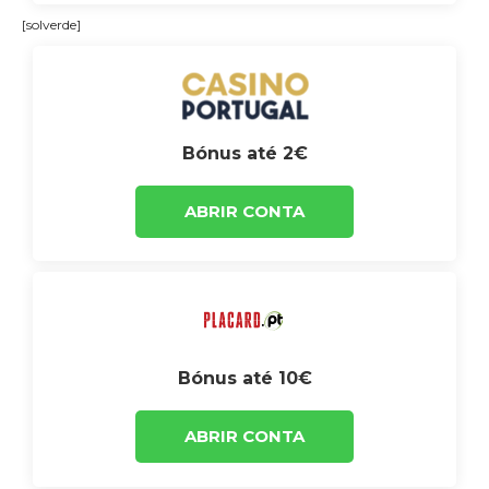
[solverde]
Bónus até 2€
ABRIR CONTA
Bónus até 10€
ABRIR CONTA