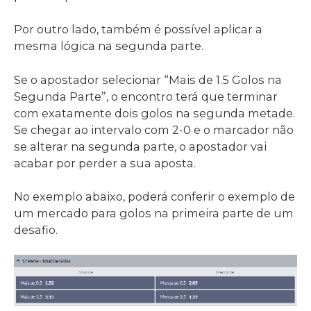
Por outro lado, também é possível aplicar a
mesma lógica na segunda parte.
Se o apostador selecionar “Mais de 1.5 Golos na
Segunda Parte”, o encontro terá que terminar
com exatamente dois golos na segunda metade.
Se chegar ao intervalo com 2-0 e o marcador não
se alterar na segunda parte, o apostador vai
acabar por perder a sua aposta.
No exemplo abaixo, poderá conferir o exemplo de
um mercado para golos na primeira parte de um
desafio.