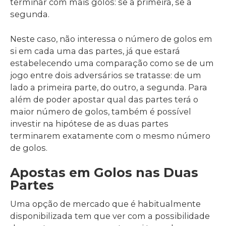
terminar com mais golos: se a primeira, se a
segunda.
Neste caso, não interessa o número de golos em
si em cada uma das partes, já que estará
estabelecendo uma comparação como se de um
jogo entre dois adversários se tratasse: de um
lado a primeira parte, do outro, a segunda. Para
além de poder apostar qual das partes terá o
maior número de golos, também é possível
investir na hipótese de as duas partes
terminarem exatamente com o mesmo número
de golos.
Apostas em Golos nas Duas
Partes
Uma opção de mercado que é habitualmente
disponibilizada tem que ver com a possibilidade