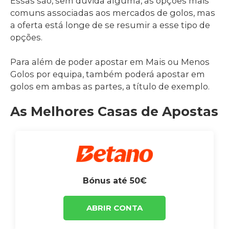
Essas são, sem dúvida alguma, as opções mais
comuns associadas aos mercados de golos, mas
a oferta está longe de se resumir a esse tipo de
opções.
Para além de poder apostar em Mais ou Menos
Golos por equipa, também poderá apostar em
golos em ambas as partes, a título de exemplo.
As Melhores Casas de Apostas
Bónus até 50€
ABRIR CONTA