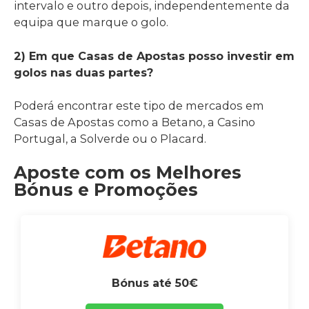
intervalo e outro depois, independentemente da
equipa que marque o golo.
2) Em que Casas de Apostas posso investir em
golos nas duas partes?
Poderá encontrar este tipo de mercados em
Casas de Apostas como a Betano, a Casino
Portugal, a Solverde ou o Placard.
Aposte com os Melhores
Bónus e Promoções
Bónus até 50€