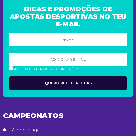
DICAS E PROMOÇÕES DE
APOSTAS DESPORTIVAS NO TEU
E-MAIL
ACEITO OS TERMOS E CONDIÇÕES.
CAMPEONATOS
Primeira Liga