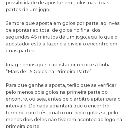
possibilidade de apostar em golos nas duas
partes de um jogo.
Sempre que aposta em golos por parte, ao invés
de apontar ao total de golos no final dos
segundos 45 minutos de um jogo, aquilo que o
apostador está a fazer é a dividir o encontro em
duas partes.
Imaginemos que o apostador recorre à linha
“Mais de 1.5 Golos na Primeira Parte”.
Para que ganhe a aposta, terão que se verificar
pelo menos dois golos na primeira parte do
encontro, ou seja, antes de o árbitro apitar para o
intervalo. De nada adiantará que o encontro
termine com três, quatro ou cinco golos se pelo
menos dois deles não tiverem acontecido logo na
primeira parte.