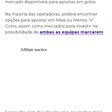
mercado disponíveis para apostas em golos.
Na maioria das operadoras, poderá encontrar
opções para apostar em Mais ou Menos “x”
Golos, assim como mercados para investir na
possibilidade de
ambas as equipas marcarem
.