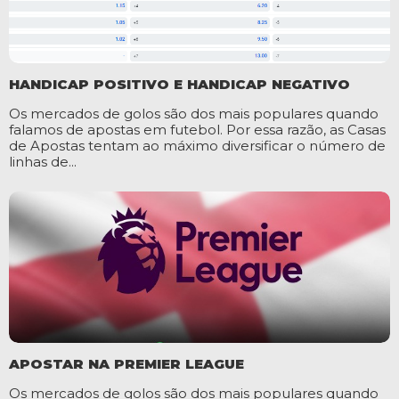
HANDICAP POSITIVO E HANDICAP NEGATIVO
Os mercados de golos são dos mais populares quando
falamos de apostas em futebol. Por essa razão, as Casas
de Apostas tentam ao máximo diversificar o número de
linhas de...
APOSTAR NA PREMIER LEAGUE
Os mercados de golos são dos mais populares quando