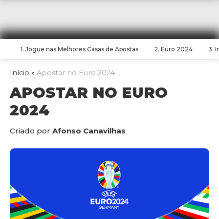
1. Jogue nas Melhores Casas de Apostas
2. Euro 2024
3. I
Início
»
Apostar no Euro 2024
APOSTAR NO EURO
2024
Criado por
Afonso Canavilhas