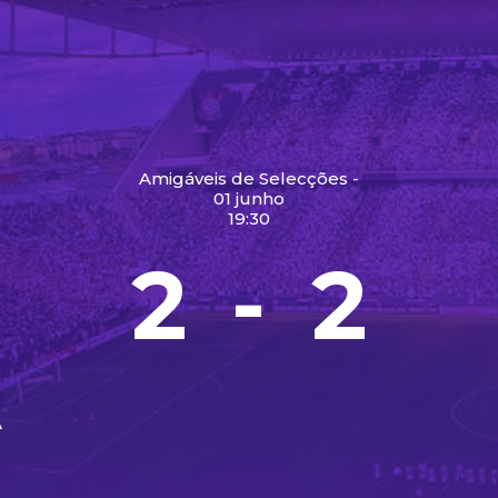
Amigáveis de Selecções -
01 junho
19:30
2
2
-
A