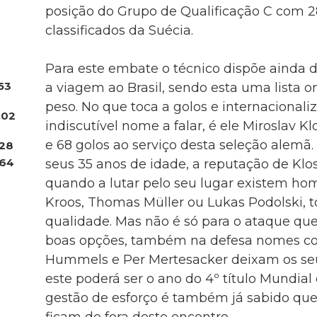
posição do Grupo de Qualificação C com 28
classificados da Suécia.
Para este embate o técnico dispõe ainda d
53
a viagem ao Brasil, sendo esta uma lista 
peso. No que toca a golos e internacional
.02
indiscutível nome a falar, é ele Miroslav K
e 68 golos ao serviço desta seleção alemã.
28
64
seus 35 anos de idade, a reputação de Klo
quando a lutar pelo seu lugar existem h
Kroos, Thomas Müller ou Lukas Podolski, t
qualidade. Mas não é só para o ataque qu
boas opções, também na defesa nomes co
Hummels e Per Mertesacker deixam os se
este poderá ser o ano do 4º título Mundia
gestão de esforço é também já sabido qu
ficam de fora deste encontro.