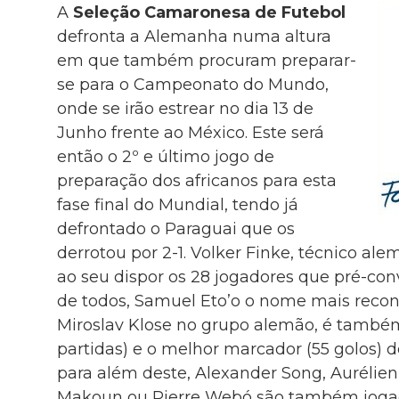
A
Seleção Camaronesa de Futebol
defronta a Alemanha numa altura
em que também procuram preparar-
se para o Campeonato do Mundo,
onde se irão estrear no dia 13 de
Junho frente ao México. Este será
então o 2º e último jogo de
preparação dos africanos para esta
fase final do Mundial, tendo já
defrontado o Paraguai que os
derrotou por 2-1. Volker Finke, técnico al
ao seu dispor os 28 jogadores que pré-con
de todos, Samuel Eto’o o nome mais reco
Miroslav Klose no grupo alemão, é também 
partidas) e o melhor marcador (55 golos) d
para além deste, Alexander Song, Aurélie
Makoun ou Pierre Webó são também jogad