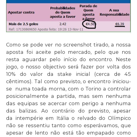
Como se pode ver no screenshot tirado, a nossa
aposta foi aceite pelo mercado, pelo que nos
resta aguardar pelo início do encontro. Neste
jogo, o nosso objectivo será fazer por volta dos
10% do valor da stake inicial (cerca de 45
cêntimos). Tal como previsto, o encontro iniciou-
se numa toada morna, com o Torino a controlar
posicionalmente a partida, mas sem nenhuma
das equipas se acercar com perigo a nenhuma
das balizas. Ao contrário do previsto, apesar
da intempérie em Itália o relvado do Olímpico
não se ressentiu tanto como esperávamos, que
apesar de lento não está tão empapado como