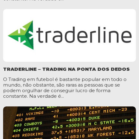
TRADERLINE – TRADING NA PONTA DOS DEDOS
O Trading em futebol é bastante popular em todo o
mundo, não obstante, são raras as pessoas que se
podem orgulhar de conseguir lucro de forma
constante. Na verdade é...