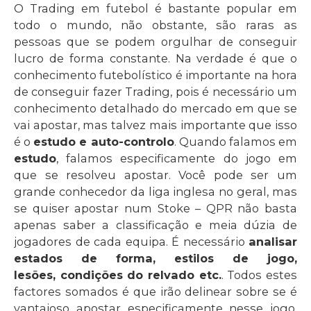
O Trading em futebol é bastante popular em
todo o mundo, não obstante, são raras as
pessoas que se podem orgulhar de conseguir
lucro de forma constante. Na verdade é que o
conhecimento futebolístico é importante na hora
de conseguir fazer Trading, pois é necessário um
conhecimento detalhado do mercado em que se
vai apostar, mas talvez mais importante que isso
é o
estudo e auto-controlo
. Quando falamos em
estudo
, falamos especificamente do jogo em
que se resolveu apostar. Você pode ser um
grande conhecedor da liga inglesa no geral, mas
se quiser apostar num Stoke – QPR não basta
apenas saber a classificação e meia dúzia de
jogadores de cada equipa. É necessário
analisar
estados de forma, estilos de jogo,
lesões, condições do relvado etc.
. Todos estes
factores somados é que irão delinear sobre se é
vantajoso apostar especificamente nesse jogo,