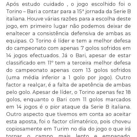
Após estudo cuidado , o jogo escolhido foi o
Torino – Bari a contar para a 15ª jornada da Serie B
italiana. Houve várias razões para a escolha deste
jogo, em primeiro lugar não podemos deixar de
enaltecer a consistência defensiva de ambas as
equipas. O Torino é líder e tem a melhor defesa
do campeonato com apenas 7 golos sofridos em
14 jogos efectuados. Já o Bari, apesar de estar
classificado em 11º tem a terceira melhor defesa
do campeonato apenas com 13 golos sofridos
(uma média inferior a 1 golo por jogo). Outro
factor a realçar, é a falta de apetência de ambas
pelo golo. Apesar de líder, o Torino apenas fez 18
golos, enquanto o Bari com 11 golos marcados
em 14 jogos é o pior ataque da Serie B italiana.
Outro aspecto que tivemos em conta ao aceitar
esta aposta, foi o factor climatérico, pois choveu
copiosamente em Turim no dia do jogo o que irá
tornar o campo mais lento e empapado.