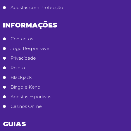
Apostas com Protecção
INFORMAÇÕES
Contactos
Jogo Responsável
Privacidade
Roleta
Blackjack
Bingo e Keno
Apostas Esportivas
Casinos Online
GUIAS