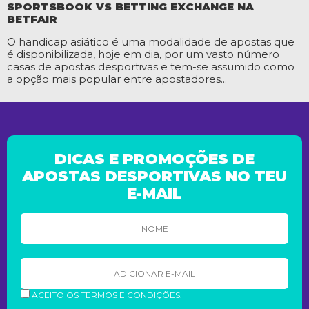
SPORTSBOOK VS BETTING EXCHANGE NA
BETFAIR
O handicap asiático é uma modalidade de apostas que
é disponibilizada, hoje em dia, por um vasto número
casas de apostas desportivas e tem-se assumido como
a opção mais popular entre apostadores...
DICAS E PROMOÇÕES DE
APOSTAS DESPORTIVAS NO TEU
E-MAIL
ACEITO OS TERMOS E CONDIÇÕES.