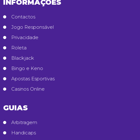
INFORMAÇÕES
Contactos
Jogo Responsável
Privacidade
Roleta
Blackjack
Bingo e Keno
Apostas Esportivas
Casinos Online
GUIAS
Arbitragem
Handicaps