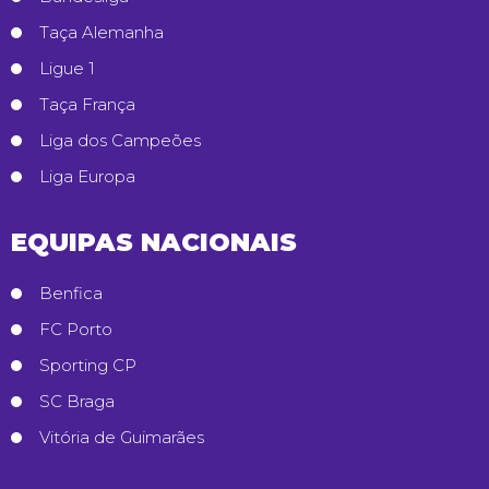
Taça Alemanha
Ligue 1
Taça França
Liga dos Campeões
Liga Europa
EQUIPAS NACIONAIS
Benfica
FC Porto
Sporting CP
SC Braga
Vitória de Guimarães