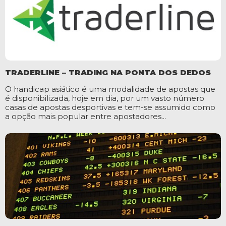
TRADERLINE – TRADING NA PONTA DOS DEDOS
O handicap asiático é uma modalidade de apostas que
é disponibilizada, hoje em dia, por um vasto número
casas de apostas desportivas e tem-se assumido como
a opção mais popular entre apostadores...