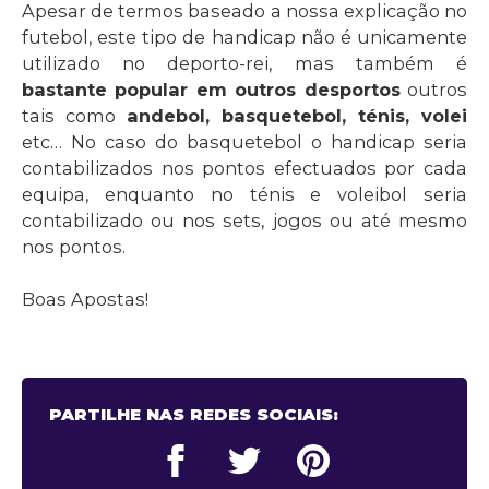
Apesar de termos baseado a nossa explicação no
futebol, este tipo de handicap não é unicamente
utilizado no deporto-rei, mas também é
bastante popular em outros desportos
outros
tais como
andebol, basquetebol, ténis, volei
etc… No caso do basquetebol o handicap seria
contabilizados nos pontos efectuados por cada
equipa, enquanto no ténis e voleibol seria
contabilizado ou nos sets, jogos ou até mesmo
nos pontos.
Boas Apostas!
PARTILHE NAS REDES SOCIAIS: