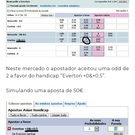
Neste mercado o apostador aceitou uma odd de
2 a favor do handicap “Everton +0&+0.5”.
Simulando uma aposta de 50€ :