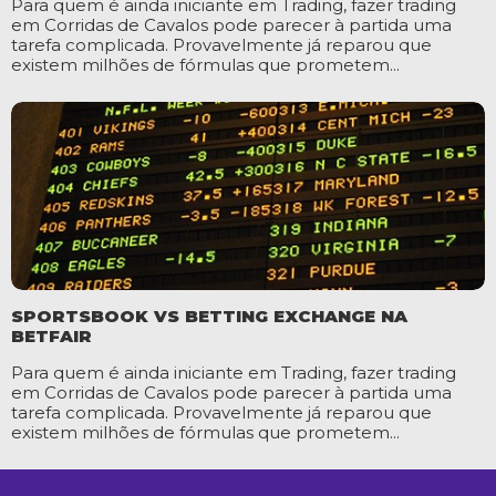
Para quem é ainda iniciante em Trading, fazer trading
em Corridas de Cavalos pode parecer à partida uma
tarefa complicada. Provavelmente já reparou que
existem milhões de fórmulas que prometem...
SPORTSBOOK VS BETTING EXCHANGE NA
BETFAIR
Para quem é ainda iniciante em Trading, fazer trading
em Corridas de Cavalos pode parecer à partida uma
tarefa complicada. Provavelmente já reparou que
existem milhões de fórmulas que prometem...