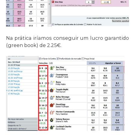
Na prática iríamos conseguir um lucro garantido
(green book) de 2.25€.