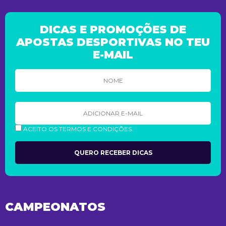
DICAS E PROMOÇÕES DE
APOSTAS DESPORTIVAS NO TEU
E-MAIL
ACEITO OS TERMOS E CONDIÇÕES.
CAMPEONATOS