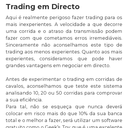
Trading em Directo
Aqui é realmente perigoso fazer trading para os
mais inexperientes. A velocidade a que decorre
uma corrida e o atraso da transmissão podem
fazer com que cometamos erros irremediáveis.
Sinceramente não aconselhamos este tipo de
trading aos menos experientes. Quanto aos mais
experientes, consideramos que pode haver
grandes vantagens em negociar em directo.
Antes de experimentar o trading em corridas de
cavalos, aconselhamos que teste este sistema
analisando 10, 20 ou 50 corridas para comprovar
a sua eficiência.
Para tal, não se esqueça que nunca deverá
colocar em risco mais do que 10% da sua banca
total e o melhor a fazer, será utilizar um software
gratuito como o Geek’s Toy, que é uma excelente