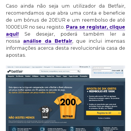
Caso ainda não seja um utilizador da Betfair,
recomendamos que abra uma conta e beneficie
de um bónus de 20EUR e um reembolso de até
1000EUR no seu registo.
Para se registar, clique
aqui!
Se desejar, poderá também ler a
nossa
análise da Betfair
, que inclui imensas
informações acerca desta revolucionária casa de
apostas.