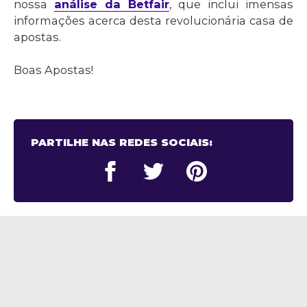
nossa
análise da Betfair
, que inclui imensas
informações acerca desta revolucionária casa de
apostas.
Boas Apostas!
PARTILHE NAS REDES SOCIAIS: