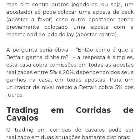
mas sim contra outros jogadores, ou seja, um
apostador só pode colocar uma aposta de back
(apostar a favor) caso outro apostador tenha
previamente colocado uma aposta com a
mesma odd do lado do lay (apostar contra).
A pergunta seria óbvia – “Então como é que a
Betfair ganha dinheiro?” – a resposta é simples,
esta casa cobra comissões em todas as apostas
realizadas entre 5% e 20%, dependendo dos seus
ganhos na casa, em todas apostas. Para um
utilizador de nível médio a Betfair cobra 5% dos
lucros.
Trading em Corridas de
Cavalos
O trading em corridas de cavalos pode ser
realizado em duas situações bastante distintas: