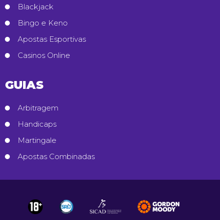
Blackjack
Bingo e Keno
Apostas Esportivas
Casinos Online
GUIAS
Arbitragem
Handicaps
Martingale
Apostas Combinadas