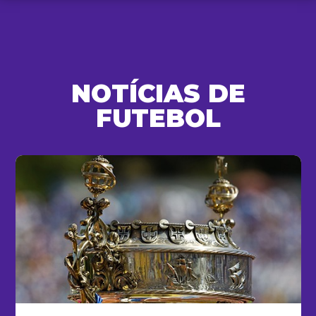
NOTÍCIAS DE
FUTEBOL