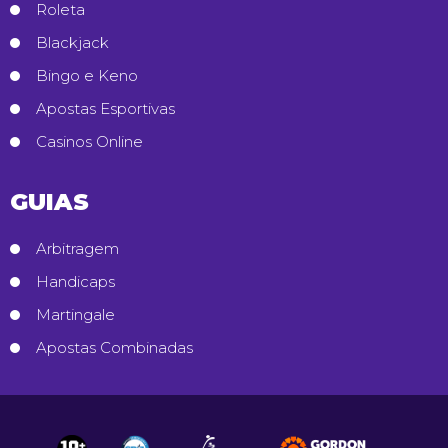
Roleta
Blackjack
Bingo e Keno
Apostas Esportivas
Casinos Online
GUIAS
Arbitragem
Handicaps
Martingale
Apostas Combinadas