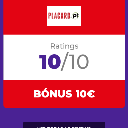
Ratings
10
/10
BÓNUS 10€