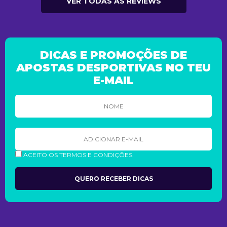
VER TODAS AS REVIEWS
DICAS E PROMOÇÕES DE
APOSTAS DESPORTIVAS NO TEU
E-MAIL
ACEITO OS TERMOS E CONDIÇÕES.