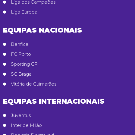
Liga dos Campeões
Liga Europa
EQUIPAS NACIONAIS
Benfica
FC Porto
Sporting CP
SC Braga
Vitória de Guimarães
EQUIPAS INTERNACIONAIS
Juventus
Inter de Milão