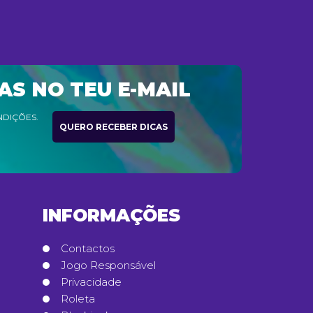
S NO TEU E-MAIL
NDIÇÕES.
INFORMAÇÕES
Contactos
Jogo Responsável
Privacidade
Roleta