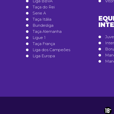
Liga BBVA
Vitó
Taça do Rei
Serie A
EQU
Taça Itália
INT
Bundesliga
Taça Alemanha
Juve
Ligue 1
Inte
Taça França
Boru
Liga dos Campeões
Manc
Liga Europa
Manc