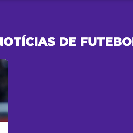
NOTÍCIAS DE FUTEBO