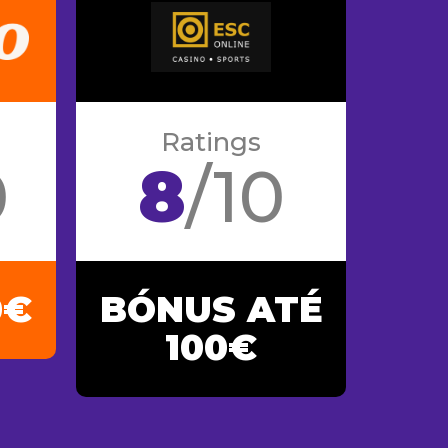
Ratings
8
/10
TÉ
BÓNUS 450€
B