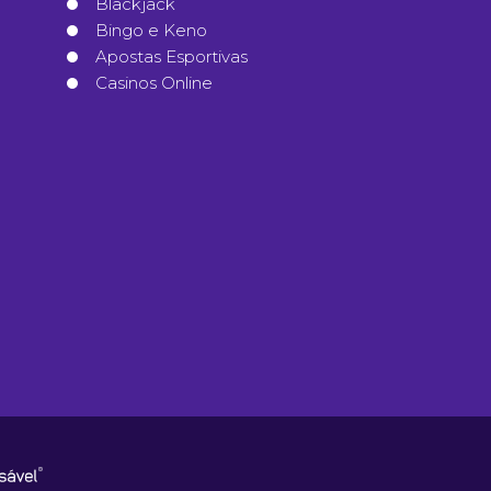
Blackjack
Bingo e Keno
Apostas Esportivas
Casinos Online