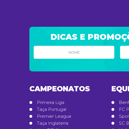
DICAS E PROMOÇ
CAMPEONATOS
EQU
Primeira Liga
Benf
Taça Portugal
FC P
Premier League
Spor
Taça Inglaterra
SC B