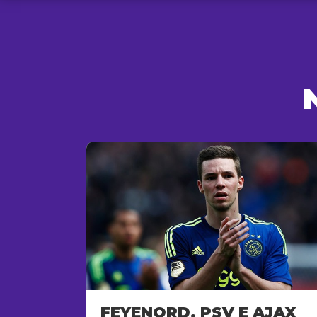
FEYENORD, PSV E AJAX