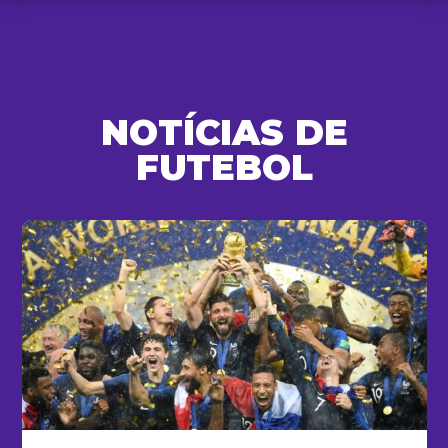
NOTÍCIAS DE
FUTEBOL