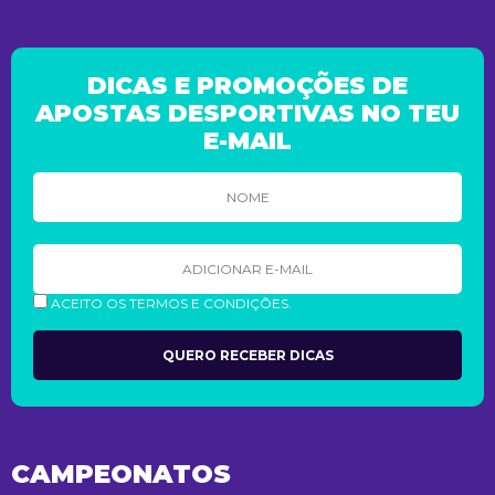
DICAS E PROMOÇÕES DE
APOSTAS DESPORTIVAS NO TEU
E-MAIL
ACEITO OS TERMOS E CONDIÇÕES.
CAMPEONATOS