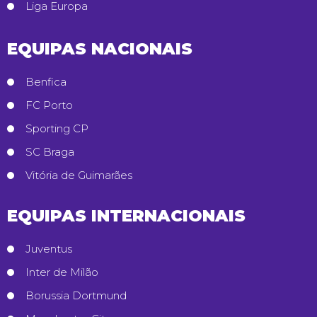
Liga Europa
EQUIPAS NACIONAIS
Benfica
FC Porto
Sporting CP
SC Braga
Vitória de Guimarães
EQUIPAS INTERNACIONAIS
Juventus
Inter de Milão
Borussia Dortmund