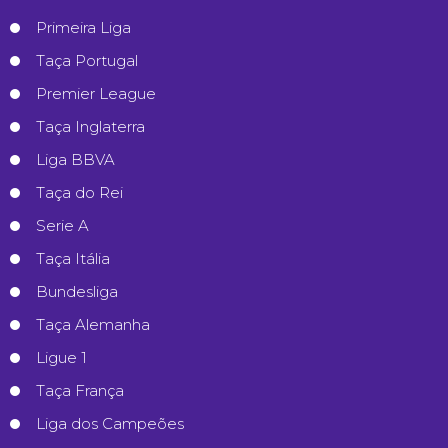
Primeira Liga
Taça Portugal
Premier League
Taça Inglaterra
Liga BBVA
Taça do Rei
Serie A
Taça Itália
Bundesliga
Taça Alemanha
Ligue 1
Taça França
Liga dos Campeões