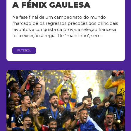
A FÉNIX GAULESA
Na fase final de um campeonato do mundo
marcado pelos regressos precoces dos principais
favoritos à conquista da prova, a seleção francesa
foi a exceção à regra. De "mansinho", sem...
FUTEBOL